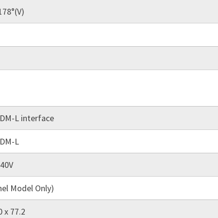
178°(V)
DM-L interface
SDM-L
40V
el Model Only)
0 x 77.2