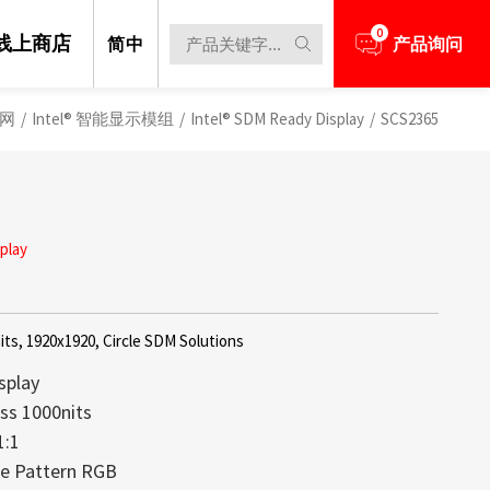
0
线上商店
简中
产品询问
网
/
Intel® 智能显示模组
/
Intel® SDM Ready Display
/
SCS2365
play
its, 1920x1920, Circle SDM Solutions
isplay
ss 1000nits
1:1
晶显示器系列
阳光下可视技术一直都是我们的核心关
资源或技术上的协助，欢迎随时与我们
产品资讯、展览活动。
e Pattern RGB
提供的绝大部分显示器，亮度都高达
解决方案