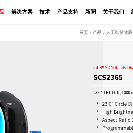
品
解决方案
技术
产品支持
新聞
关于我们
首页
/
产品
/
人工智慧物联
Intel® SDM Ready Dis
SCS2365
23.6” TFT LCD, 1000 n
23.6" Circle D
High Brightne
Aspect Ratio 
晶宽屏- 长条液
晶达光电创立至今，
若您有任何关于行销
掌握公司最新新闻、
赋能 AIoT 突破挑战
Programmabl
键技术。晶达光电所
连系。
高效能嵌入设计