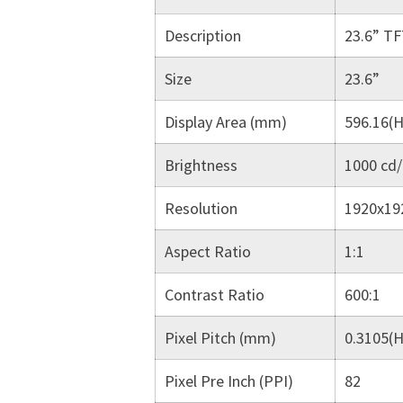
Description
23.6” TF
Size
23.6”
Display Area (mm)
596.16(H
Brightness
1000 cd
Resolution
1920x19
Aspect Ratio
1:1
Contrast Ratio
600:1
Pixel Pitch (mm)
0.3105(H
Pixel Pre Inch (PPI)
82