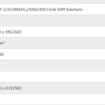
T LCD,1000nits,1920x1920 Circle SDM Solutions
) x 596.16(V)
/m²
20
) x 0.3105(V)