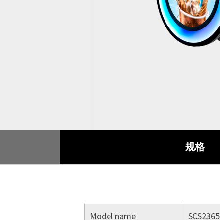
辅助系统
博弈
产品保固
重工业
品质保证
互动式多媒体机台
售后服务(RMA)
医疗
客户满意度调查
规格
Model name
SCS2365