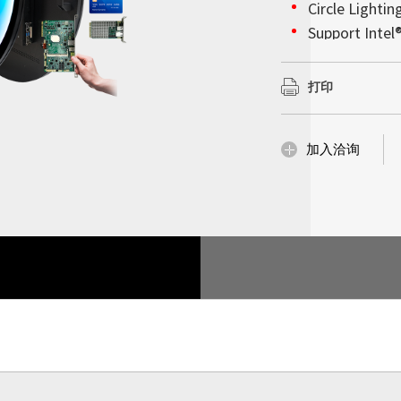
Circle Lightin
1,000 nits 或
了解更多
要改变液晶显示器的
示内容都清晰可读。
Support Inte
公司资讯
了解更多
路板切割为新的大小
晶达集成优越的显示
关于晶达
液晶显示器在玻璃电
系列的高效能技术支
了解更多
达光电勇于尝试，屡屡
（AIoT）时代，并
打印
署需求。
晶达光电 (股票代号 
器闻名，更提供多种
了解更多
术、客制化及工业运
加入洽询
了解更多
看板应用及嵌入式运
了解更多