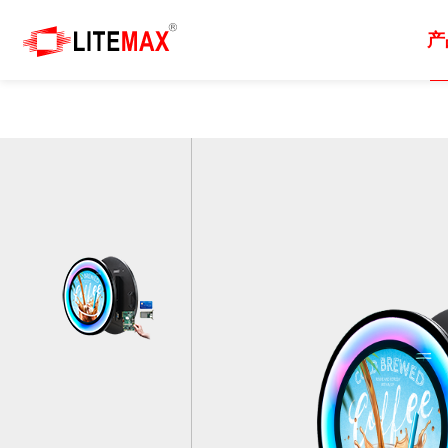
产
产品
解决方案
技术
产品支持
新聞
关于我们
工业用显示器
方案總覽
阳光下可视技术
行销资源
新闻中心
关于晶达
嵌入式主機板及模組
交通运输
面板切割
下载专区
展览活动
全球据点
工业级系统
工业自动化
戶外
客制化服务
电子报
经销伙伴
工業級觸控電腦及顯示器
航海
图像品质
技术支援
策略伙伴
人工智慧物联网
数字标牌
常见问题