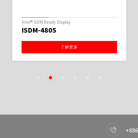
Intel® SDM Ready Display
ISDM-4805
了解更多
1
2
3
4
5
6
+886