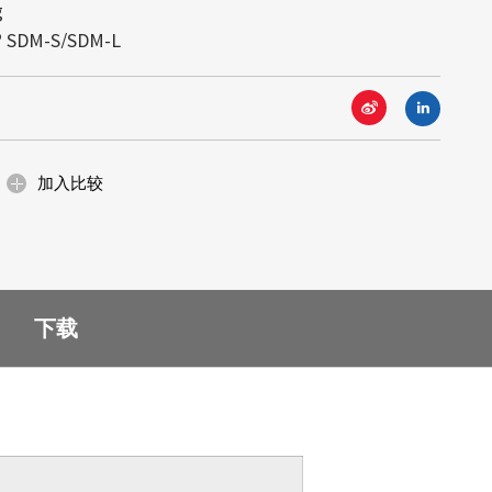
g
更高。足够的高亮度可确保任何光源条件下，显
尺寸，必须将玻璃、偏光板、电路及电
l® SDM-S/SDM-L
。在过去，一般普遍认为已制造完成的
技术、嵌入式平台及边缘运算，提供一
路切割后无法保留其原有的效能。但晶
援解决方案，积极拥抱智慧物联网
突破不可能，成为市场上长条液晶显...
满足智能城市和智慧交通等物联网应用部
4995) 以阳光下可视高亮度工业用显示
其他解决方案。我们透过面板切割技
算系统，全面提升工业级显示器、数位
加入比较
虚拟展会
算的标准，造福全球的垂直市场平台。
下载