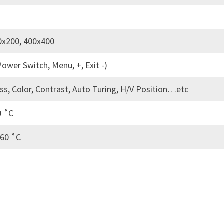
0x200, 400x400
Power Switch, Menu, +, Exit -)
ss, Color, Contrast, Auto Turing, H/V Position…etc
0 ˚C
 60 ˚C