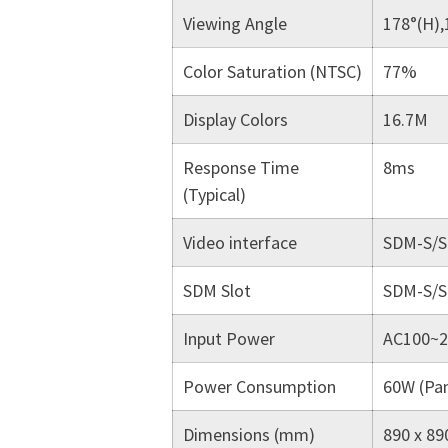
Viewing Angle
178°(H),
Color Saturation (NTSC)
77%
Display Colors
16.7M
Response Time
8ms
(Typical)
Video interface
SDM-S/S
SDM Slot
SDM-S/
Input Power
AC100~2
Power Consumption
60W (Pan
Dimensions (mm)
890 x 89