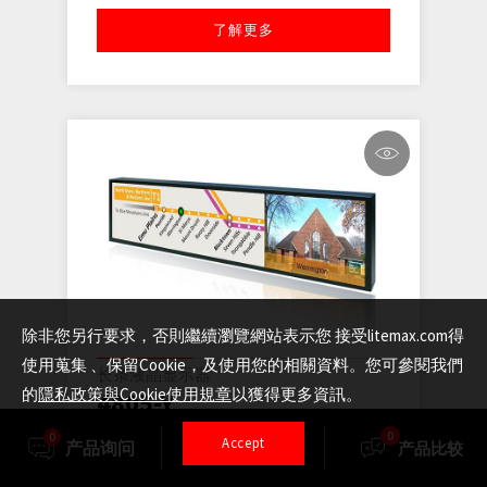
了解更多
除非您另行要求，否則繼續瀏覽網站表示您 接受litemax.com得
使用蒐集 、保留Cookie，及使用您的相關資料。您可參閱我們
长条液晶显示器
的
隱私政策與Cookie使用規章
以獲得更多資訊。
4805-Y
0
0
Accept
产品询问
产品选择
产品比较
SSF
SSH
SSD