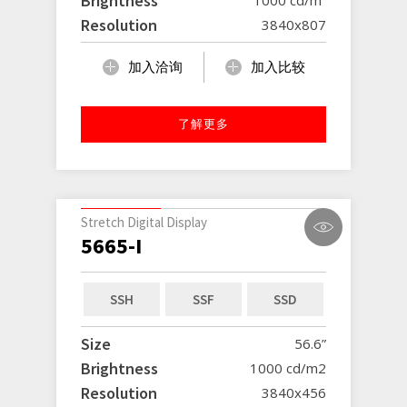
Brightness
Resolution
3840x807
加入洽询
加入比较
了解更多
Stretch Digital Display
5665-I
SSH
SSF
SSD
Size
56.6”
Brightness
1000 cd/m2
Resolution
3840x456