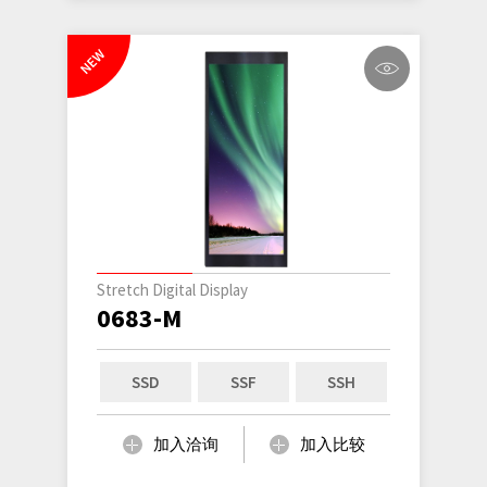
NEW
Stretch Digital Display
0683-M
SSD
SSF
SSH
加入洽询
加入比较