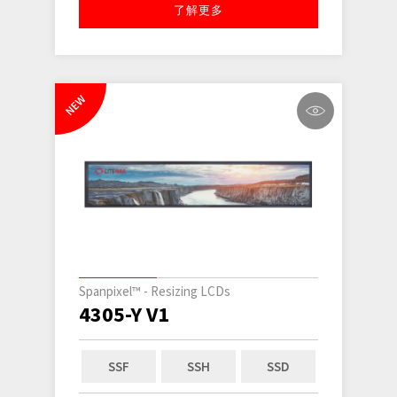
了解更多
NEW
Spanpixel™ - Resizing LCDs
4305-Y V1
SSF
SSH
SSD