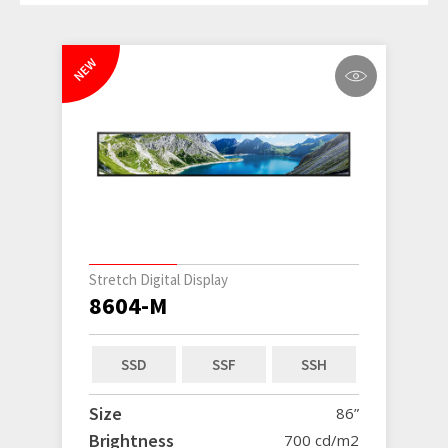
NEW
Stretch Digital Display
8604-M
SSD
SSF
SSH
Size
86”
Brightness
700 cd/m2