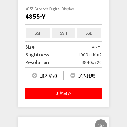
48.5" Stretch Digital Display
4855-Y
SSF
SSH
SSD
Size
48.5”
Brightness
1000 cd/m2
Resolution
3840x720
加入洽詢
加入比較
了解更多