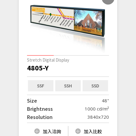
Stretch Digital Display
4805-Y
SSF
SSH
SSD
Size
48"
Brightness
1000 cd/m²
Resolution
3840x720
加入洽詢
加入比較