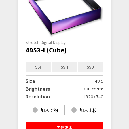
Stretch Digital Display
4953-I (Cube)
SSF
SSH
SSD
Size
49.5
Brightness
700 cd/m²
Resolution
1920x540
加入洽詢
加入比較
了解更多