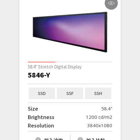
58.4" Stretch Digital Display
5846-Y
SSD
SSF
SSH
Size
58.4”
Brightness
1200 cd/m2
Resolution
3840x1080