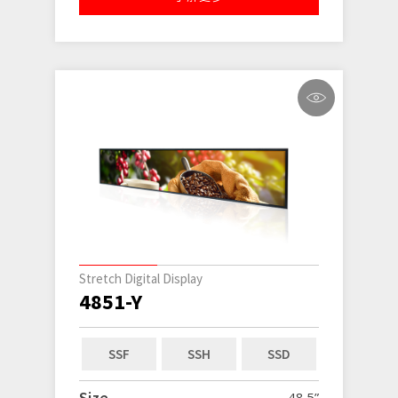
Stretch Digital Display
4851-Y
SSF
SSH
SSD
Size
48.5”