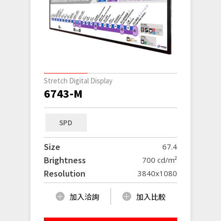
Stretch Digital Display
6743-M
SPD
Size
67.4
Brightness
700 cd/m²
Resolution
3840x1080
加入洽詢
加入比較