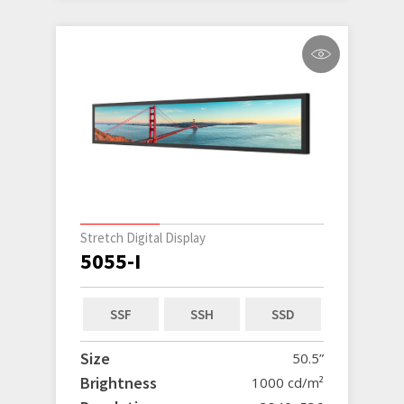
Stretch Digital Display
5055-I
SSF
SSH
SSD
Size
50.5”
Brightness
1000 cd/m²