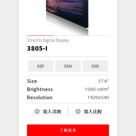
Stretch Digital Display
3805-I
SSF
SSH
SSD
Size
37.6"
Brightness
1000 cd/m²
Resolution
1920x540
加入洽詢
加入比較
了解更多