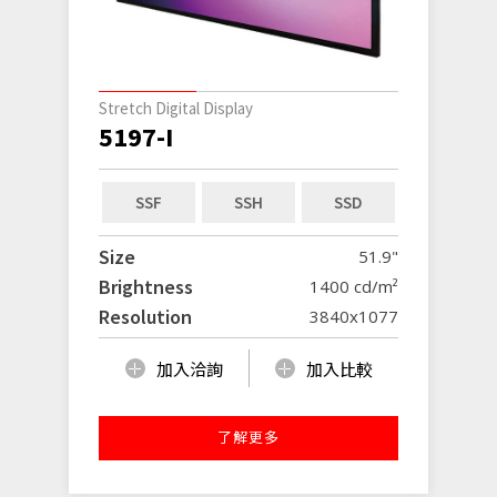
Stretch Digital Display
5197-I
SSF
SSH
SSD
Size
51.9"
Brightness
1400 cd/m²
Resolution
3840x1077
加入洽詢
加入比較
了解更多