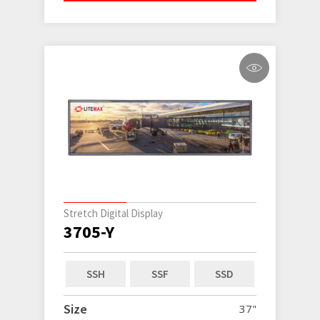
Stretch Digital Display
3705-Y
SSH
SSF
SSD
Size
37"