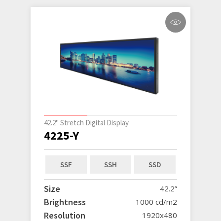
42.2" Stretch Digital Display
4225-Y
SSF
SSH
SSD
Size
42.2”
Brightness
1000 cd/m2
Resolution
1920x480