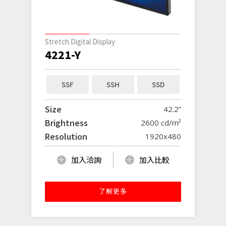
Stretch Digital Display
4221-Y
SSF
SSH
SSD
Size
42.2”
Brightness
2600 cd/m²
Resolution
1920x480
加入洽詢
加入比較
了解更多