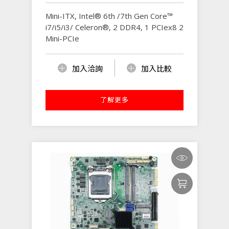
Mini-ITX, Intel® 6th /7th Gen Core™
i7/i5/i3/ Celeron®, 2 DDR4, 1 PCIex8 2
Mini-PCIe
加入洽詢
加入比較
了解更多