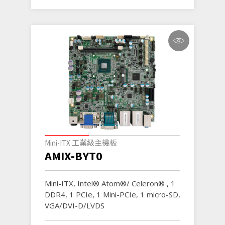
Mini-ITX 工業級主機板
AMIX-BYT0
Mini-ITX, Intel® Atom®/ Celeron® , 1
DDR4, 1 PCIe, 1 Mini-PCIe, 1 micro-SD,
VGA/DVI-D/LVDS