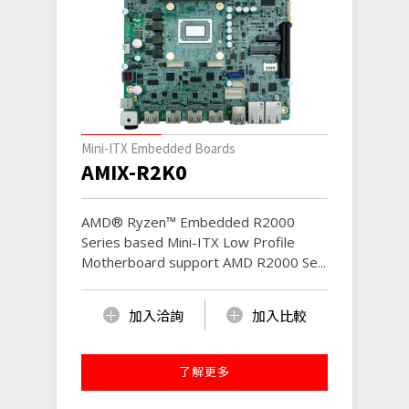
Mini-ITX Embedded Boards
AMIX-R2K0
AMD® Ryzen™ Embedded R2000
Series based Mini-ITX Low Profile
Motherboard support AMD R2000 Se...
加入洽詢
加入比較
了解更多