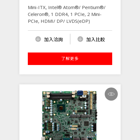
Mini-ITX, Intel® Atom®/ Pentium®/
Celeron®, 1 DDR4, 1 PCIe, 2 Mini-
PCIe, HDMI/ DP/ LVDS(eDP)
加入洽詢
加入比較
了解更多