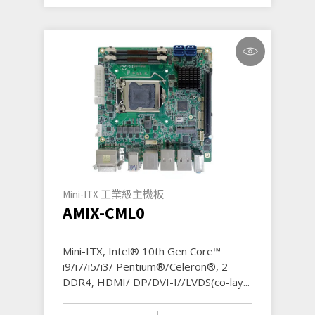
Mini-ITX 工業級主機板
AMIX-CML0
Mini-ITX, Intel® 10th Gen Core™
i9/i7/i5/i3/ Pentium®/Celeron®, 2
DDR4, HDMI/ DP/DVI-I//LVDS(co-lay...