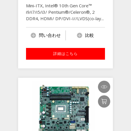
Mini-ITX, Intel® 10th Gen Core™
i9/i7/i5/i3/ Pentium®/Celeron®, 2
DDR4, HDMI/ DP/DVI-I//LVDS(co-lay...
問い合わせ
比較
詳細はこちら