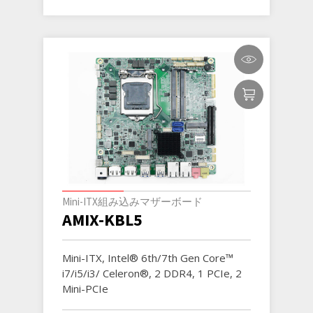
Mini-ITX組み込みマザーボード
AMIX-KBL5
Mini-ITX, Intel® 6th/7th Gen Core™
i7/i5/i3/ Celeron®, 2 DDR4, 1 PCIe, 2
Mini-PCIe