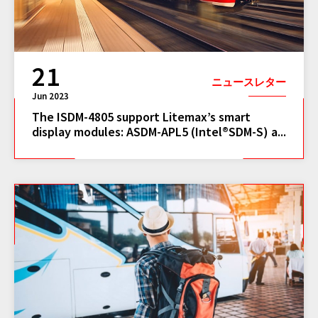
21
ニュースレター
Jun 2023
The ISDM-4805 support Litemax’s smart
display modules: ASDM-APL5 (Intel®SDM-S) a...