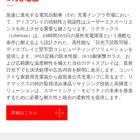
急速に進化する電気自動車（EV）充電インフラ市場におい
て、ディスプレイの信頼性と視認性はユーザーエクスペリエ
ンスを向上させる重要な鍵となります。リテマックス
（Litemax）は、24時間365日の屋外充電環境という過酷な
条件に耐えるよう設計された、高性能な「日光下読取可能」
ディスプレイと堅牢型コンピューティングソリューションを
提供します。IP65定格の防水性能、IK10耐衝撃ガラス、お
よび広範囲な温度耐性を備えた当社のディスプレイは、直射
日光下でも決済処理や広告内容を鮮明に表示します。コンパ
クトな家庭用充電器から超急速公共充電ハブに至るまで、リ
テマックスの特許取得済み液晶リサイジング技術と高輝度ソ
リューションは、スマートシティ・モビリティの未来を推進
するために必要な耐久性と統合の柔軟性を提供します。
詳細はこちら