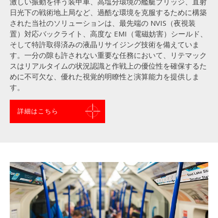
激しい振動を伴う装甲車、高塩分環境の艦艇ブリッジ、直射
日光下の戦術地上局など、過酷な環境を克服するために構築
された当社のソリューションは、最先端の NVIS（夜視装
置）対応バックライト、高度な EMI（電磁妨害）シールド、
そして特許取得済みの液晶リサイジング技術を備えていま
す。一分の隙も許されない重要な任務において、リテマック
スはリアルタイムの状況認識と作戦上の優位性を確保するた
めに不可欠な、優れた視覚的明瞭性と演算能力を提供しま
す。
詳細はこちら