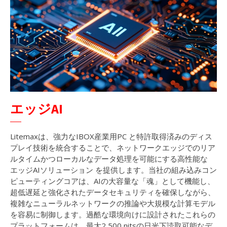
エッジAI
Litemaxは、強力なIBOX産業用PC と特許取得済みのディス
プレイ技術を統合することで、ネットワークエッジでのリア
ルタイムかつローカルなデータ処理を可能にする高性能な
エッジAIソリューション を提供します。当社の組み込みコン
ピューティングコアは、AIの大容量な「魂」として機能し、
超低遅延と強化されたデータセキュリティを確保しながら、
複雑なニューラルネットワークの推論や大規模な計算モデル
を容易に制御します。過酷な環境向けに設計されたこれらの
プラットフォームは、最大2,500 nitsの日光下読取可能なデ