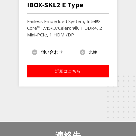
IBOX-SKL2 E Type
Fanless Embedded System, Intel®
Core™ i7/i5/i3/Celeron®, 1 DDR4, 2
Mini-PCIe, 1 HDMI/DP
問い合わせ
比較
詳細はこちら
連絡先