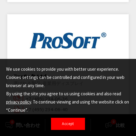
We use cookies to provide you with better user experience.
ProSoft Ltd.
Cookies settings can be controlled and configured in your web
運ばれる製品:
産業用ディスプレイ
browser at any time.
By using the site you agree to us using cookies and also read
+7 (495) 234-06-36
privacy policy
. To continue viewing and using the website click on
+7 (495) 234-06-40
“Continue”.
0
0
Accept
問い合わせ
選択
比較