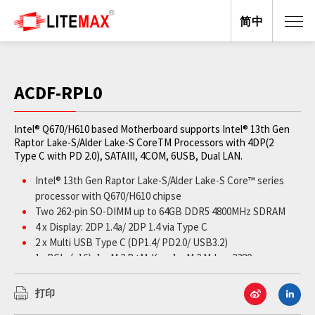
简中
ACDF-RPL0
Intel® Q670/H610 based Motherboard supports Intel® 13th Gen
Raptor Lake-S/Alder Lake-S CoreTM Processors with 4DP(2
Type C with PD 2.0), SATAIII, 4COM, 6USB, Dual LAN.
Intel® 13th Gen Raptor Lake-S/Alder Lake-S Core™ series
processor with Q670/H610 chipse
Two 262-pin SO-DIMM up to 64GB DDR5 4800MHz SDRAM
4 x Display: 2DP 1.4a/ 2DP 1.4 via Type C
2 x Multi USB Type C (DP1.4/ PD2.0/ USB3.2)
1 xPCIe (x16), 1 x M.2 B+M-Key, 1 x M.2 M-key 2280
2 x SATA III, 4 x COM, 4x USB 3.2 and 2 x USB 2.0
Two Intel® Gigabit Ethernet ports
打印
ATX Power support