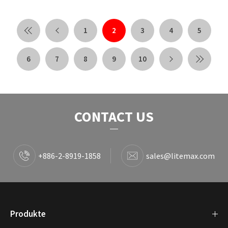
1
2
3
4
5
6
7
8
9
10
CONTACT US
+886-2-8919-1858
sales@litemax.com
Produkte