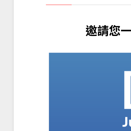
輔助系統
交通運輸
產品保固
策略夥伴
工業自動化
品質保證
人才招募
邀請您
船舶
售後服務(RMA)
數位看版
客戶滿意度調查
博奕
重工業
互動式多媒體機台
醫療