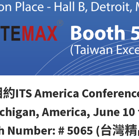
S America Conference
ichigan, America, June 10 
th Number: # 5065 (台灣