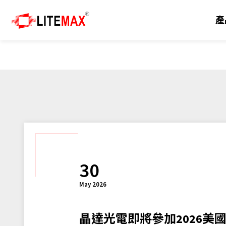
產
產品
解決方案
技術
產品支援
新聞
關於我們
工業用顯示器
方案總覽
陽光下可視
行銷資源
新聞中心
關於晶達
嵌入式主機板及模組
Edge AI
面板切割
下載專區
展覽活動
里程碑
工業級系統
自助服務系統
戶外
客製化服務
技術與應用
投資人關系
30
工業級觸控電腦及顯示器
電動車充電樁
圖像品質
技術支援
電子報
經銷夥伴
May 2026
人工智慧物聯網
國防與軍事工業
常見問題
全球據點
晶達光電即將參加2026美國