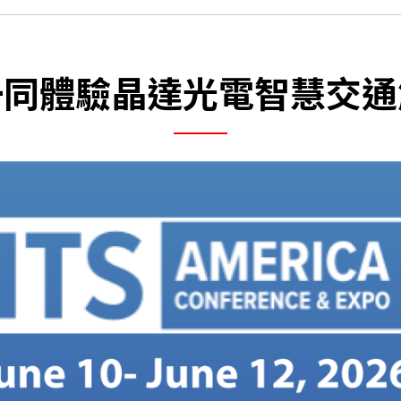
關於晶達
1,000 nits 或
至玻璃表面，不遮擋
了解更多
示內容都清晰可讀。
利性，並支援客製化
了解更多
晶達集成優越的顯示
晶達光電 (股票代號 
間、企業大廳與數位
系列的高效能技術支
器聞名，更提供多種
了解更多
一同體驗晶達光電智慧交通
（AIoT）時代，並
術、客製化及工業運
署需求。
看板應用及嵌入式運
了解更多
了解更多