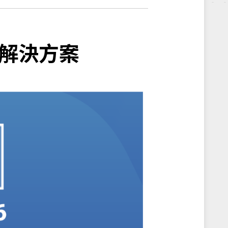
更高。足夠的高亮度可確保任何光源條件下，顯
光線或視線。具備高能源效率與安裝便
尺寸，特別適用於零售櫥窗、展覽空
技術、嵌入式平台及邊緣運算，提供一
4995) 以陽光下可視高亮度工業用顯示
看板等追求美學與創新的應用場域。
援解決方案，積極擁抱智慧物聯網
其他解決方案。我們透過面板切割技
解決方案
滿足智能城市和智慧交通等物聯網應用部
算系統，全面提升工業級顯示器、數位
算的標準，造福全球的垂直市場平台。