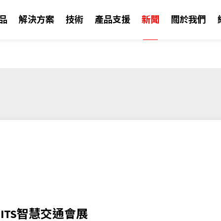
品
解決方案
技術
產品支援
新聞
關於我們
賦能 AIoT 突破挑戰
晶達光電創立至今，
若您有任何關於行銷
掌握公司最新新聞、
OLED 透明顯示器
公司資訊
ITS智慧交通會展
高效能嵌入設計
鍵技術。晶達光電所
連繫。
動態內容彷彿懸浮於