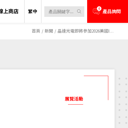
0
線上商店
繁中
產品詢問
首頁
/
新聞
/
晶達光電即將參加2026美國ITS智慧交通會展
展覽活動
陽光下可視技術一直都是我們的核心關
資源或技術上的協助，歡迎隨時與我們
產品資訊、展覽活動。
融合了高透明度、輕量結構與鮮明亮度，使
解決方案
提供的絕大部分顯示器，亮度都高達
空中。其模組化、超薄設計可無縫整合