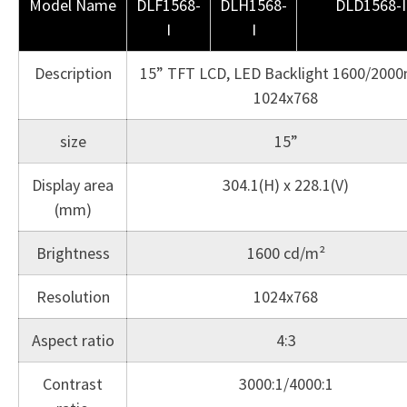
Model Name
DLF1568-
DLH1568-
DLD1568-I
I
I
Description
15” TFT LCD, LED Backlight 1600/2000n
1024x768
size
15”
Display area
304.1(H) x 228.1(V)
(mm)
Brightness
1600 cd/m²
Resolution
1024x768
Aspect ratio
4:3
Contrast
3000:1/4000:1