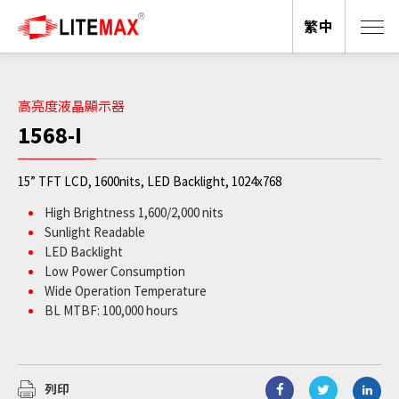
繁中
高亮度液晶顯示器
1568-I
15” TFT LCD, 1600nits, LED Backlight, 1024x768
High Brightness 1,600/2,000 nits
Sunlight Readable
LED Backlight
Low Power Consumption
Wide Operation Temperature
BL MTBF: 100,000 hours
列印