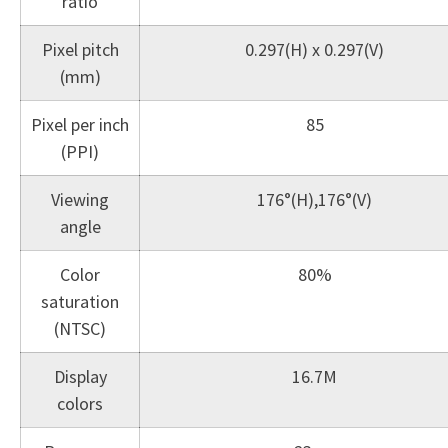
ratio
Pixel pitch
0.297(H) x 0.297(V)
(mm)
Pixel per inch
85
(PPI)
Viewing
176°(H),176°(V)
angle
Color
80%
saturation
(NTSC)
Display
16.7M
colors