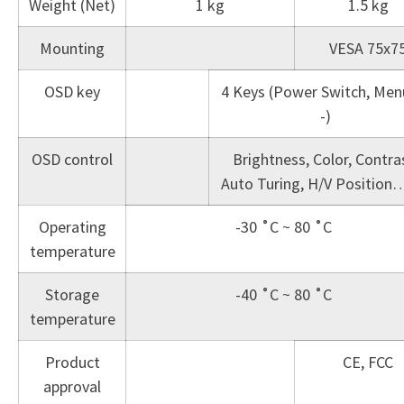
Weight (Net)
1 kg
1.5 kg
Mounting
VESA 75x7
OSD key
4 Keys (Power Switch, Menu
-)
OSD control
Brightness, Color, Contra
Auto Turing, H/V Position
Operating
-30 ˚C ~ 80 ˚C
temperature
Storage
-40 ˚C ~ 80 ˚C
temperature
Product
CE, FCC
approval