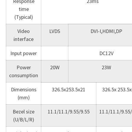
Response
23ms
time
(Typical)
Video
LVDS
DVI-I,HDMI,DP
interface
Input power
DC12V
Power
20W
23W
consumption
Dimensions
326.5x253.5x21
326.5x 253.5x
(mm)
Bezel size
11.1/11.1/9.55/9.55
11.1/11.1/9.55
(U/B/L/R)