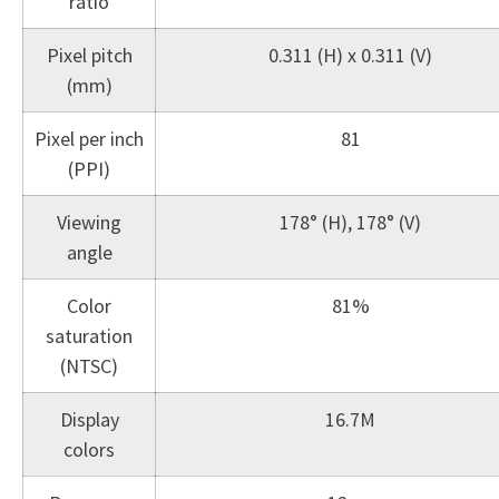
ratio
Pixel pitch
0.311 (H) x 0.311 (V)
(mm)
Pixel per inch
81
(PPI)
Viewing
178° (H), 178° (V)
angle
Color
81%
saturation
(NTSC)
Display
16.7M
colors