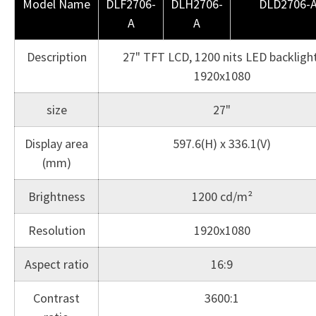
Model Name
DLF2706-
DLH2706-
DLD2706-
A
A
Description
27" TFT LCD, 1200 nits LED backlight
1920x1080
size
27"
Display area
597.6(H) x 336.1(V)
(mm)
Brightness
1200 cd/m²
Resolution
1920x1080
Aspect ratio
16:9
Contrast
3600:1