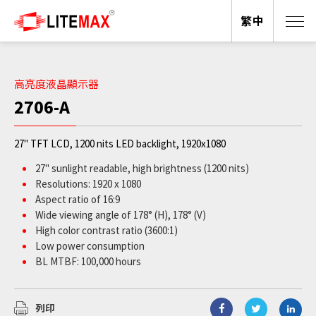
繁中
高亮度液晶顯示器
2706-A
27" TFT LCD, 1200 nits LED backlight, 1920x1080
27" sunlight readable, high brightness (1200 nits)
Resolutions: 1920 x 1080
Aspect ratio of 16:9
Wide viewing angle of 178° (H), 178° (V)
High color contrast ratio (3600:1)
Low power consumption
BL MTBF: 100,000 hours
列印