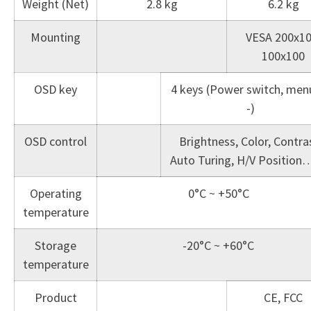
Weight (Net)
2.8 kg
6.2 kg
Mounting
VESA 200x10
100x100
OSD key
4 keys (Power switch, menu
-)
OSD control
Brightness, Color, Contra
Auto Turing, H/V Position
Operating
0°C ~ +50°C
temperature
Storage
-20°C ~ +60°C
temperature
Product
CE, FCC