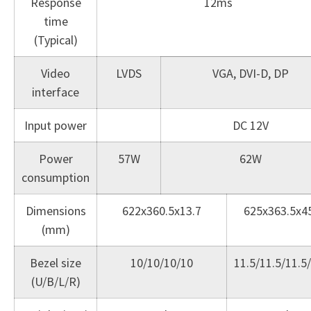
Response
12ms
time
(Typical)
Video
LVDS
VGA, DVI-D, DP
interface
Input power
DC 12V
Power
57W
62W
consumption
Dimensions
622x360.5x13.7
625x363.5x4
(mm)
Bezel size
10/10/10/10
11.5/11.5/11.5
(U/B/L/R)