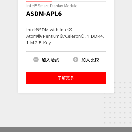
Intel® Smart Display Module
ASDM-APL6
Intel®SDM with Intel®
Atom®/Pentium®/Celeron®, 1 DDR4,
1 M.2 E-Key
加入洽詢
加入比較
了解更多