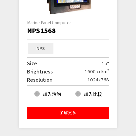
Marine Panel Computer
NPS1568
NPS
Size
15''
Brightness
1600 cd/m²
Resolution
1024x768
加入洽詢
加入比較
了解更多