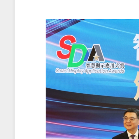
輔助系統
交通運輸
產品保固
策略夥伴
工業自動化
品質保證
人才招募
船舶
售後服務(RMA)
數位看版
客戶滿意度調查
博奕
重工業
互動式多媒體機台
醫療