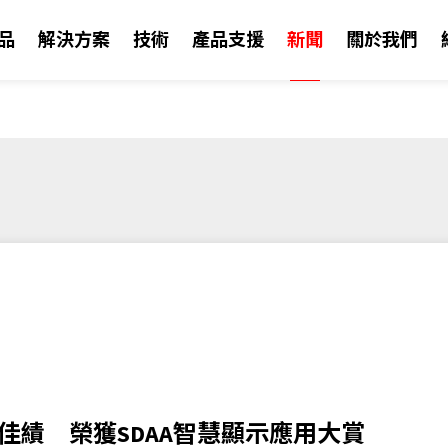
品
解決方案
技術
產品支援
新聞
關於我們
賦能 AIoT 突破挑戰
晶達光電創立至今，
若您有任何關於行銷
掌握公司最新新聞、
OLED 透明顯示器
公司資訊
佳績 榮獲SDAA智慧顯示應用大賞
高效能嵌入設計
鍵技術。晶達光電所
連繫。
動態內容彷彿懸浮於