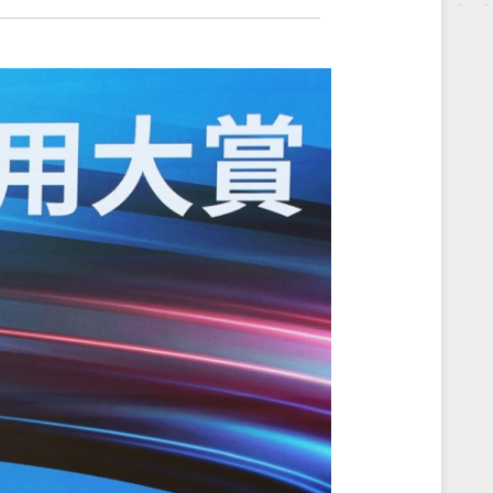
更高。足夠的高亮度可確保任何光源條件下，顯
光線或視線。具備高能源效率與安裝便
尺寸，特別適用於零售櫥窗、展覽空
技術、嵌入式平台及邊緣運算，提供一
4995) 以陽光下可視高亮度工業用顯示
看板等追求美學與創新的應用場域。
援解決方案，積極擁抱智慧物聯網
其他解決方案。我們透過面板切割技
滿足智能城市和智慧交通等物聯網應用部
算系統，全面提升工業級顯示器、數位
算的標準，造福全球的垂直市場平台。