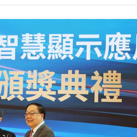
關於晶達
1,000 nits 或
至玻璃表面，不遮擋
了解更多
示內容都清晰可讀。
利性，並支援客製化
了解更多
晶達集成優越的顯示
晶達光電 (股票代號 
間、企業大廳與數位
系列的高效能技術支
器聞名，更提供多種
了解更多
（AIoT）時代，並
術、客製化及工業運
署需求。
看板應用及嵌入式運
了解更多
了解更多