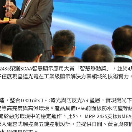
2435榮獲SDAA智慧顯示應用大賞「智慧移動獎」，並於4月8日2
不僅展現晶達光電在工業級顯示解決方案領域的技術實力
造，整合1000 nits LED背光與防反光AR 塗層，實現陽
等高亮度與高濕環境。產品具備IP66前面板防水防塵等
備於惡劣環境中的穩定運作。此外，IMRP-2435支援NMEA航海
導入電容式觸控與五鍵控制設計，並提供日間、黃昏與夜