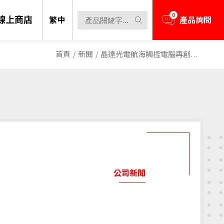
0
線上商店
繁中
產品詢問
首頁
/
新聞
/
晶達光電航海觸控電腦再創佳績 榮獲SDAA智慧顯示應用大賞
公司新聞
陽光下可視技術一直都是我們的核心關
資源或技術上的協助，歡迎隨時與我們
產品資訊、展覽活動。
融合了高透明度、輕量結構與鮮明亮度，使
解決方案
提供的絕大部分顯示器，亮度都高達
空中。其模組化、超薄設計可無縫整合