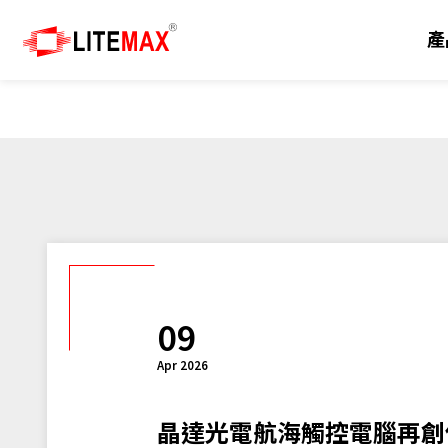
產
產品
解決方案
技術
產品支援
新聞
關於我們
工業用顯示器
方案總覽
陽光下可視
行銷資源
新聞中心
關於晶達
嵌入式主機板及模組
Edge AI
面板切割
下載專區
展覽活動
里程碑
工業級系統
自助服務系統
戶外
客製化服務
技術與應用
投資人關系
09
工業級觸控電腦及顯示器
電動車充電樁
圖像品質
技術支援
電子報
經銷夥伴
Apr 2026
人工智慧物聯網
國防與軍事工業
常見問題
全球據點
晶達光電航海觸控電腦再創