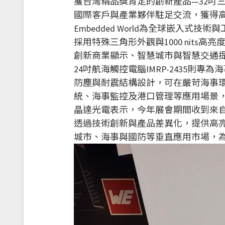
獲台灣精品獎肯定的創新產品—32吋三角形顯示
國際客戶與產業夥伴駐足交流，獲得
Embedded World為全球嵌入式
採用特殊三角形外觀與1000 nit
創新商業顯示、智慧城市與智慧交通
24吋航海觸控電腦IMRP-2435則專
防塵與耐震結構設計，可在嚴苛海事
統、海事監控及港口管理等應用場景
晶達光電表示，今年展會期間收到來
透過技術創新與產品差異化，提供高
城市、海事與國防等垂直應用市場，