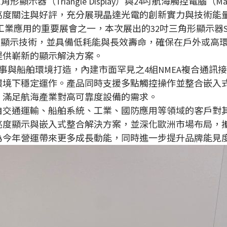
器（Triangle Display）與24吋航海觸控電腦（Mar
高度關注與好評，充分展現晶達光電的創新實力與技術能
技術與工業應用的重要展會之一，本次展出的32吋三角形顯示器S
s高亮度顯示技術，並具備低耗能與長效壽命，確保在戶外或
提供嶄新的顯示解決方案。
為海事與船舶環境打造，內建市面罕見之4組NMEA複合通訊接口
環境下穩定運作。產品同時支援多點觸控操作並整合嵌入
，滿足航海產業對高可靠度設備的需求。
自交通運輸、船舶系統、工業、國防應用等領域的客戶對
亮度顯示與嵌入式整合解決方案，並深化歐洲市場布局，
為今年營運帶來更多成長動能，同時進一步提升品牌能見