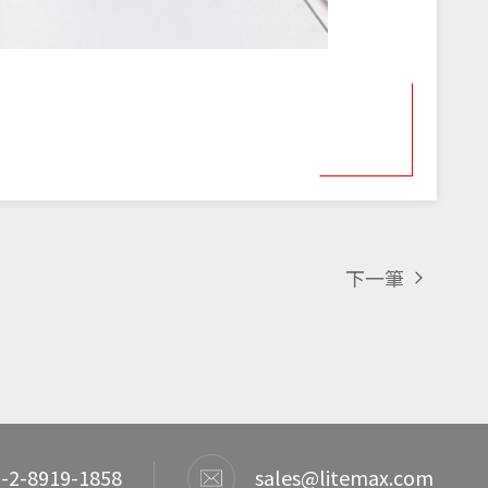
下一筆
-2-8919-1858
sales@litemax.com