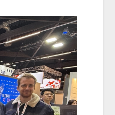
更高。足夠的高亮度可確保任何光源條件下，顯
光線或視線。具備高能源效率與安裝便
尺寸，特別適用於零售櫥窗、展覽空
技術、嵌入式平台及邊緣運算，提供一
4995) 以陽光下可視高亮度工業用顯示
看板等追求美學與創新的應用場域。
援解決方案，積極擁抱智慧物聯網
其他解決方案。我們透過面板切割技
滿足智能城市和智慧交通等物聯網應用部
算系統，全面提升工業級顯示器、數位
算的標準，造福全球的垂直市場平台。