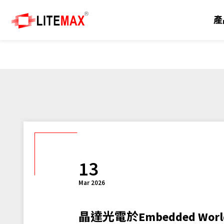
產
產品
解決方案
技術
產品支援
新聞
關於我們
工業用顯示器
方案總覽
陽光下可視
行銷資源
新聞中心
關於晶達
嵌入式主機板及模組
Edge AI
面板切割
下載專區
展覽活動
里程碑
工業級系統
自助服務系統
戶外
客製化服務
技術與應用
投資人關系
13
工業級觸控電腦及顯示器
電動車充電樁
圖像品質
技術支援
電子報
經銷夥伴
Mar 2026
人工智慧物聯網
國防與軍事工業
常見問題
全球據點
晶達光電於Embedded W