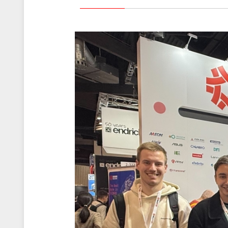
輔助系統
交通運輸
產品保固
策略夥伴
工業自動化
品質保證
人才招募
船舶
售後服務(RMA)
數位看版
客戶滿意度調查
博奕
重工業
互動式多媒體機台
醫療