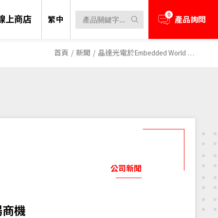
0
線上商店
繁中
產品詢問
首頁
/
新聞
/
晶達光電於Embedded World 2026展出台灣精品獎產品 拓展歐洲市場商機
公司新聞
陽光下可視技術一直都是我們的核心關
資源或技術上的協助，歡迎隨時與我們
產品資訊、展覽活動。
融合了高透明度、輕量結構與鮮明亮度，使
場商機
解決方案
提供的絕大部分顯示器，亮度都高達
空中。其模組化、超薄設計可無縫整合