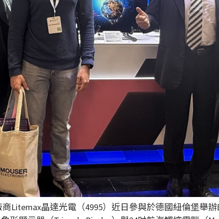
emax晶達光電（4995）近日參與於德國紐倫堡舉辦的Embe