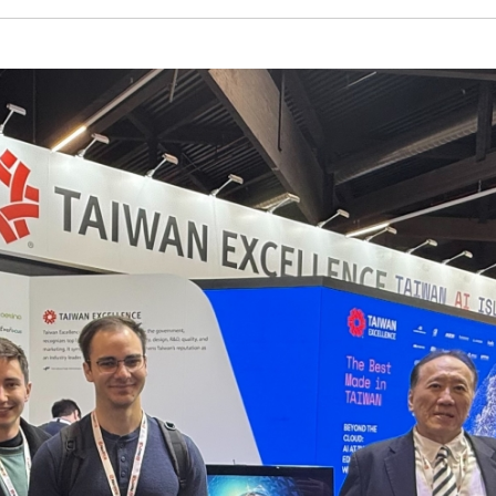
關於晶達
1,000 nits 或
至玻璃表面，不遮擋
了解更多
示內容都清晰可讀。
利性，並支援客製化
了解更多
晶達集成優越的顯示
晶達光電 (股票代號 
間、企業大廳與數位
系列的高效能技術支
器聞名，更提供多種
了解更多
（AIoT）時代，並
術、客製化及工業運
署需求。
看板應用及嵌入式運
了解更多
了解更多