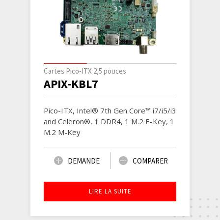
Cartes Pico-ITX 2,5 pouces
APIX-KBL7
Pico-ITX, Intel® 7th Gen Core™ i7/i5/i3
and Celeron®, 1 DDR4, 1 M.2 E-Key, 1
M.2 M-Key
DEMANDE
COMPARER
LIRE LA SUITE