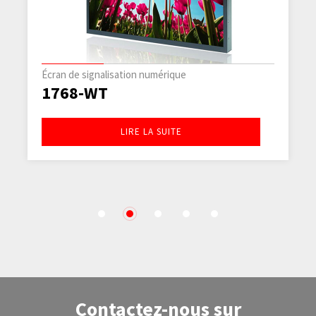
umérique
Écran de signalisation numé
1768-E
A SUITE
LIRE LA S
1
2
3
4
5
Contactez-nous sur