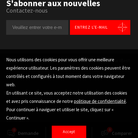
S'abonner aux nouvelles
Contactez-nous
ENTREZ L'E-MAIL
Nous utilisons des cookies pour vous offrir une meilleure
Copyright © LITEMAX All Rights Reserved.
Conception par iBest
expérience utilisateur. Les paramètres des cookies peuvent être
HAUT
contrôlés et configurés à tout moment dans votre navigateur
web.
En utilisant ce site, vous acceptez notre utilisation des cookies
et avez pris connaissance de notre
politique de confidentialité
.
Pour continuer à naviguer et utiliser le site, cliquez sur «
Continuer ».
0
0
Accept
Demande
Sélecteur
Comparer