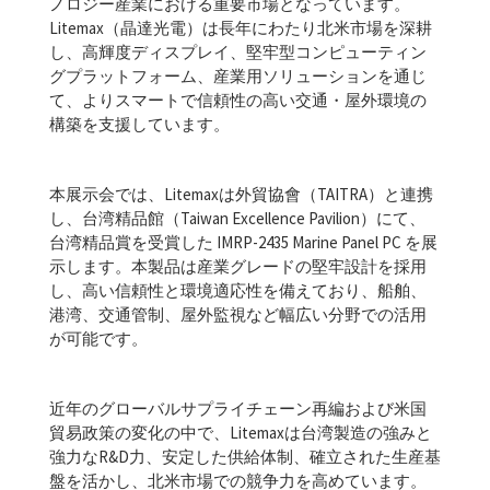
ノロジー産業における重要市場となっています。
Litemax（晶達光電）は長年にわたり北米市場を深耕
し、高輝度ディスプレイ、堅牢型コンピューティン
グプラットフォーム、産業用ソリューションを通じ
て、よりスマートで信頼性の高い交通・屋外環境の
構築を支援しています。
本展示会では、Litemaxは外貿協會（TAITRA）と連携
し、台湾精品館（Taiwan Excellence Pavilion）にて、
台湾精品賞を受賞した IMRP-2435 Marine Panel PC を展
示します。本製品は産業グレードの堅牢設計を採用
し、高い信頼性と環境適応性を備えており、船舶、
港湾、交通管制、屋外監視など幅広い分野での活用
が可能です。
近年のグローバルサプライチェーン再編および米国
貿易政策の変化の中で、Litemaxは台湾製造の強みと
強力なR&D力、安定した供給体制、確立された生産基
盤を活かし、北米市場での競争力を高めています。