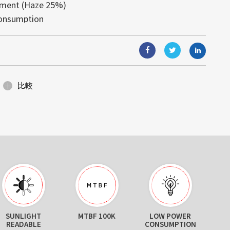
tment (Haze 25%)
視覚體験を実現します。モジュール式
す。高輝度により、あらゆる照明条件
と組込みコンピューティングソリュー
onsumption
り、ガラス面と一體化し、光や視界を
可読性が得られます。
能（AIoT）技術と組み合わせること
: 4995)は日光下で可読な高輝度の産業ディ
が可能です。省エネルギー設計と簡単
,000 hours
合ソリューションは、顧客の様々なニ
イズの小売店のショーウィンドウ、展
固な名声を築いていますが、当社の提
、デジタルサイネージなど、美しさと
ます。
にわたります。サイズ調整、カスタム
空間に最適です。
ィングを通じて、当社は産業グレー...
比較
SUNLIGHT
MTBF 100K
LOW POWER
B
READABLE
CONSUMPTION
DE