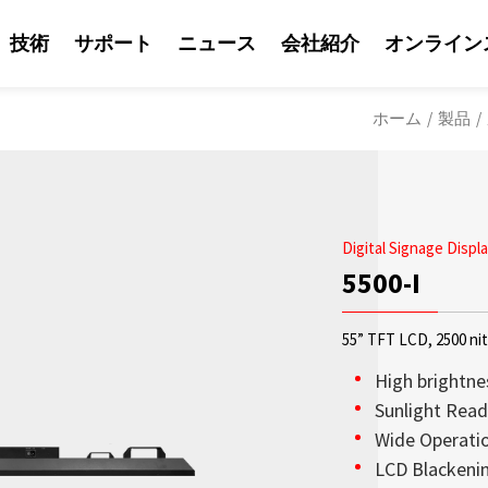
技術
サポート
ニュース
会社紹介
オンライン
ホーム
/
製品
/
Digital Signage Displ
5500-I
55” TFT LCD, 2500 ni
High brightne
Sunlight Read
Wide Operati
ソリューション
Litemaxの営業
Litemaxからの最
OLED透明ディスプ
日光可読性はLite
会社紹介
LCD Blackenin
鮮やかな輝度を兼ね
り、Litemaxが提供