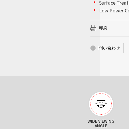
会社情報
Surface Trea
んでいるかのような
以上を確保していま
詳細はこちら
詳細はこちら
高輝度ディスプレイ
Low Power C
で超薄型の設計によ
の下で完璧な視覚的
ションをモノの人工知
Litemax (TWO
妨げることなく設置
BL MTBF: 100
で、当社の高性能統
な設置性を備え、サ
スプレイにおいて堅
示会、企業のロビー
ーズへ確実に対処し
印刷
供内容は他にも多岐
詳細はこちら
革新性が求められる
化、産業コンピューテ
詳細はこちら
詳細はこちら
問い合わせ
詳細はこちら
WIDE TEMP
HIGH
WIDE VIEWING
PERFORMANCE
ANGLE