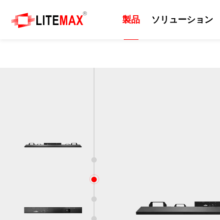
製品
ソリューション
製品
ソリューション
技術
サポート
ニュース
会社紹介
産業用ディスプレイ
ソリューション
日光可読性
リソース
プレスルーム
会社情報
組込みマザーボード
エッジAI
カッティングパネル
ダウンロードセンター
イベント
企業の沿革
産業用コンピューター
セルフサービスシステム
屋外
ODM/OEMサービス
ニュースレター
世界各地の拠点
1
産業用パネルコンピュー
EV充電器
画質
技術サポート
世界のパートナー
タ 、モニター
2
防衛・軍事
サポート技術情報
ビジネス戦略パートナー
3
AIoT