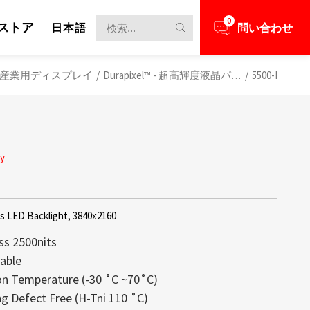
0
ストア
日本語
問い合わせ
産業用ディスプレイ
/
Durapixel™ - 超高輝度液晶パネル
/
5500-I
ay
ts LED Backlight, 3840x2160
ss 2500nits
able
on Temperature (-30 ˚C ~70˚C)
担当者とビジネスニーズについて話し合う
新のニュースと情報を見る
レイは、高い透明性、軽量構造、そして
max創立以来の中核技術であり続けてお
g Defect Free (H-Tni 110 ˚C)
備え、コンテンツがまるで空中に浮か
するディスプレイの大部分が1,000 nit