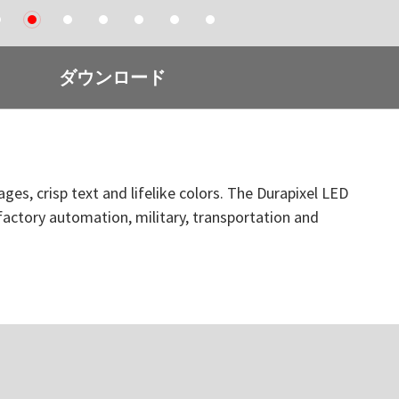
1
2
3
4
5
6
7
ダウンロード
ges, crisp text and lifelike colors. The Durapixel LED
 factory automation, military, transportation and