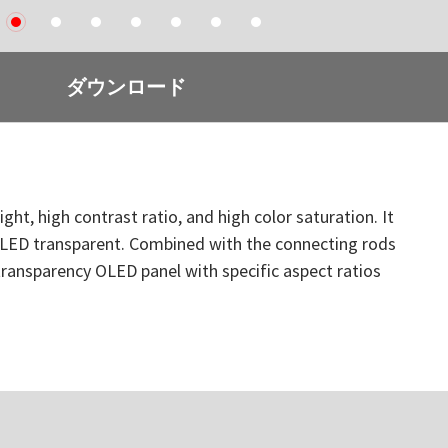
2
3
4
5
6
7
8
ダウンロード
t, high contrast ratio, and high color saturation. It
d OLED transparent. Combined with the connecting rods
s transparency OLED panel with specific aspect ratios