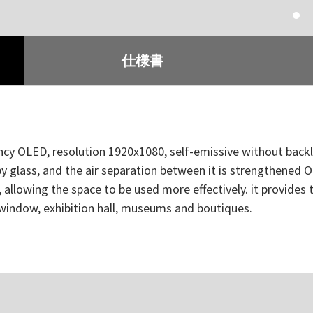
1
仕様書
y OLED, resolution 1920x1080, self-emissive without backligh
 by glass, and the air separation between it is strengthene
or, allowing the space to be used more effectively. it provide
nt window, exhibition hall, museums and boutiques.