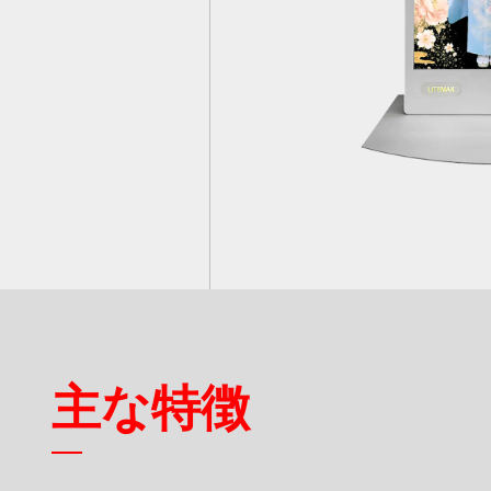
スマート交通
製品保証
付属品
産業オートメーション
品質保証
船舶
RMAサービス
デジタルサイネージ
アンケート
ゲーミング
重工業
主な特徴
POS/キオスク
ヘルスケア
HIGH
WIDE VIEWING
USB
PERFORMANCE
ANGLE