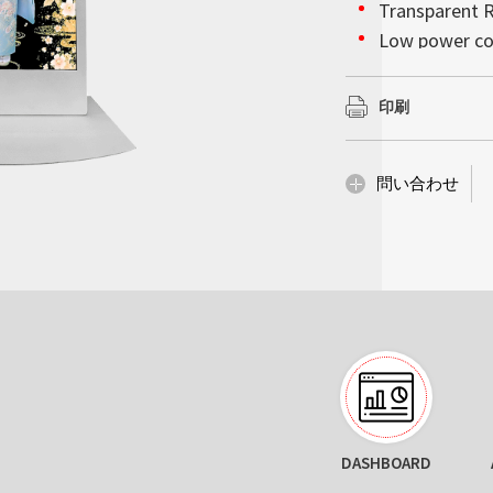
会社情報
Transparent R
んでいるかのような
以上を確保していま
詳細はこちら
詳細はこちら
高輝度ディスプレイ
Low power c
で超薄型の設計によ
の下で完璧な視覚的
ションをモノの人工知
Litemax (TWO
妨げることなく設置
Life Time 30,
で、当社の高性能統
な設置性を備え、サ
スプレイにおいて堅
示会、企業のロビー
ーズへ確実に対処し
印刷
供内容は他にも多岐
詳細はこちら
革新性が求められる
化、産業コンピューテ
詳細はこちら
詳細はこちら
問い合わせ
詳細はこちら
WIDE TEMP
HMI
DASHBOARD