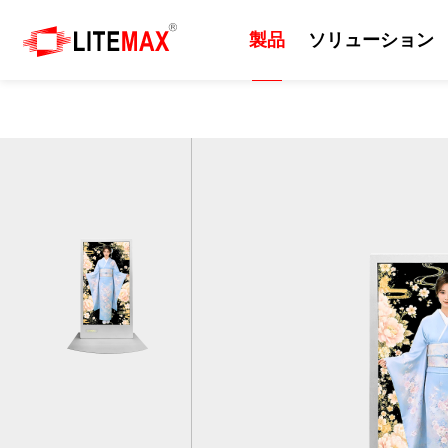
製品
ソリューション
製品
ソリューション
技術
サポート
ニュース
会社紹介
産業用ディスプレイ
ソリューション
日光可読性
リソース
プレスルーム
会社情報
組込みマザーボード
エッジAI
カッティングパネル
ダウンロードセンター
イベント
企業の沿革
産業用コンピューター
セルフサービスシステム
屋外
ODM/OEMサービス
ニュースレター
世界各地の拠点
産業用パネルコンピュー
EV充電器
画質
技術サポート
世界のパートナー
タ 、モニター
防衛・軍事
サポート技術情報
ビジネス戦略パートナー
AIoT