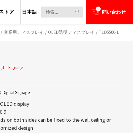
0
ストア
日本語
問い合わせ
/
産業用ディスプレイ
/
OLED透明ディスプレイ
/
TLD5500-L
ital Signage
 Digital Signage
 OLED display
6:9
s on both sides can be fixed to the wall ceiling or
担当者とビジネスニーズについて話し合う
新のニュースと情報を見る
レイは、高い透明性、軽量構造、そして
max創立以来の中核技術であり続けてお
tomized design
備え、コンテンツがまるで空中に浮か
するディスプレイの大部分が1,000 nit