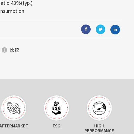
atio 43%(typ.)
視覚體験を実現します。モジュール式
す。高輝度により、あらゆる照明条件
と組込みコンピューティングソリュー
onsumption
り、ガラス面と一體化し、光や視界を
可読性が得られます。
能（AIoT）技術と組み合わせること
: 4995)は日光下で可読な高輝度の産業ディ
が可能です。省エネルギー設計と簡単
000Hrs
合ソリューションは、顧客の様々なニ
イズの小売店のショーウィンドウ、展
固な名声を築いていますが、当社の提
、デジタルサイネージなど、美しさと
ます。
にわたります。サイズ調整、カスタム
空間に最適です。
ィングを通じて、当社は産業グレー...
比較
AFTERMARKET
ESG
HIGH
WI
PERFORMANCE