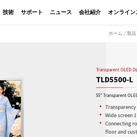
技術
サポート
ニュース
会社紹介
オンライン
ホーム
/
製品
Transparent OLED Dig
TLD5500-L
55" Transparent OLED
Transparency
Wide screen 1
Connecting rod
ソリューション
Litemaxの営業
Litemaxからの最
OLED透明ディスプ
日光可読性はLite
会社紹介
floor and cus
鮮やかな輝度を兼ね
り、Litemaxが提供