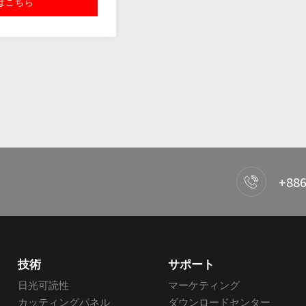
はこちら
+886
技術
サポート
日光可読性
マーケティング
カッティングパネル
ダウンロードセンター