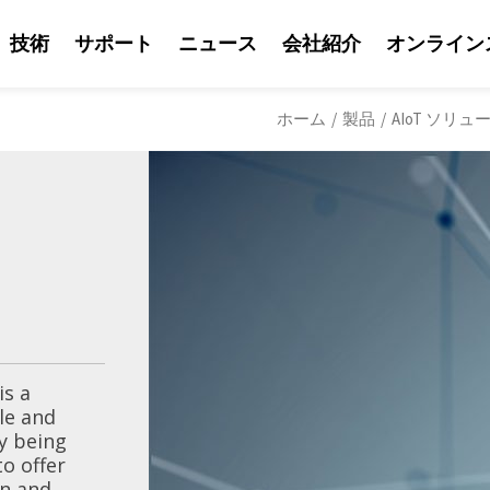
技術
サポート
ニュース
会社紹介
オンライン
ホーム
/
製品
/
AIoT ソリ
is a
le and
ly being
ソリューション
o offer
Litemaxの営業
Litemaxからの最
OLED透明ディスプ
日光可読性はLite
会社紹介
鮮やかな輝度を兼ね
on and
り、Litemaxが提供