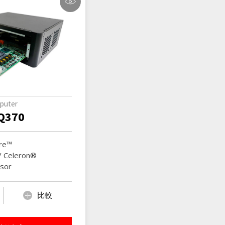
puter
Q370
ore™
/ Celeron®
sor
比較