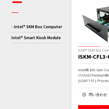
ー
Intel® SKM Box Computer
Intel® Smart Kiosk Module
Intel® SKM Box Com
ISKM-CFL3-
Intel® 8th Gen C
i7/i5/i3/Pentium®
(LGA1151) Proces
問い合わせ