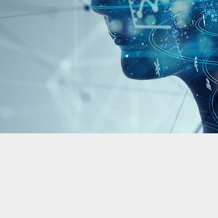
視覚體験を実現します。モジュール式
す。高輝度により、あらゆる照明条件
と組込みコンピューティングソリュー
り、ガラス面と一體化し、光や視界を
可読性が得られます。
能（AIoT）技術と組み合わせること
: 4995)は日光下で可読な高輝度の産業ディ
が可能です。省エネルギー設計と簡単
合ソリューションは、顧客の様々なニ
イズの小売店のショーウィンドウ、展
固な名声を築いていますが、当社の提
、デジタルサイネージなど、美しさと
ます。
にわたります。サイズ調整、カスタム
空間に最適です。
ィングを通じて、当社は産業グレー...