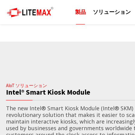
製品
ソリューション
製品
ソリューション
技術
サポート
ニュース
会社紹介
産業用ディスプレイ
ソリューション
日光可読性
リソース
プレスルーム
会社情報
組込みマザーボード
エッジAI
カッティングパネル
ダウンロードセンター
イベント
企業の沿革
AIoT ソリューション
産業用コンピューター
セルフサービスシステム
屋外
ODM/OEMサービス
ニュースレター
世界各地の拠点
Intel® Smart Kiosk Module
産業用パネルコンピュー
EV充電器
画質
技術サポート
世界のパートナー
The new Intel® Smart Kiosk Module (Intel® SKM) 
タ 、モニター
revolutionary solution that makes it easier to sca
maintain interactive kiosks, which are increasing
防衛・軍事
サポート技術情報
ビジネス戦略パートナー
used by businesses and governments worldwide t
AIoT
customers around-the-clock access to informati