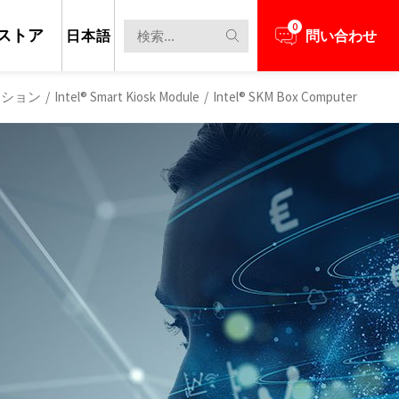
0
ストア
日本語
問い合わせ
ューション
/
Intel® Smart Kiosk Module
/
Intel® SKM Box Computer
担当者とビジネスニーズについて話し合う
新のニュースと情報を見る
レイは、高い透明性、軽量構造、そして
max創立以来の中核技術であり続けてお
備え、コンテンツがまるで空中に浮か
するディスプレイの大部分が1,000 nit