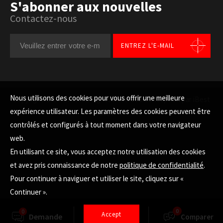
S'abonner aux nouvelles
Contactez-nous
ENTREZ L'E-MAIL
Nous utilisons des cookies pour vous offrir une meilleure
Copyright © LITEMAX All Rights Reserved.
Conception par iBest
expérience utilisateur. Les paramètres des cookies peuvent être
HAUT
contrôlés et configurés à tout moment dans votre navigateur
web.
En utilisant ce site, vous acceptez notre utilisation des cookies
et avez pris connaissance de notre
politique de confidentialité
.
Pour continuer à naviguer et utiliser le site, cliquez sur «
Continuer ».
0
0
Accept
Demande
Sélecteur
Comparer