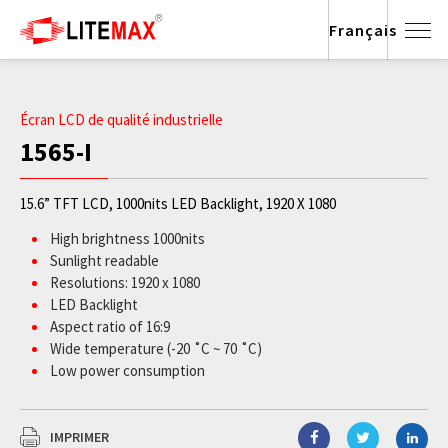
Français
Écran LCD de qualité industrielle
1565-I
15.6” TFT LCD, 1000nits LED Backlight, 1920 X 1080
High brightness 1000nits
Sunlight readable
Resolutions: 1920 x 1080
LED Backlight
Aspect ratio of 16:9
Wide temperature (-20 ˚C ~ 70 ˚C)
Low power consumption
BL MTBF: 100,000 hours
IMPRIMER