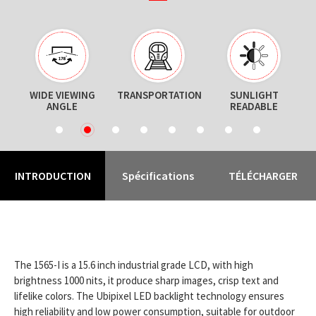
WIDE VIEWING
TRANSPORTATION
SUNLIGHT
ANGLE
READABLE
1
2
3
4
5
6
7
8
INTRODUCTION
Spécifications
TÉLÉCHARGER
The 1565-I is a 15.6 inch industrial grade LCD, with high
brightness 1000 nits, it produce sharp images, crisp text and
lifelike colors. The Ubipixel LED backlight technology ensures
high reliability and low power consumption, suitable for outdoor