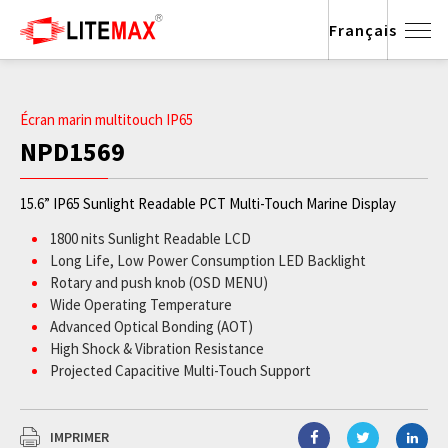
Français
Écran marin multitouch IP65
NPD1569
15.6” IP65 Sunlight Readable PCT Multi-Touch Marine Display
1800 nits Sunlight Readable LCD
Long Life, Low Power Consumption LED Backlight
Rotary and push knob (OSD MENU)
Wide Operating Temperature
Advanced Optical Bonding (AOT)
High Shock & Vibration Resistance
Projected Capacitive Multi-Touch Support
Full Flat Design
IP65 Facial Waterproof
Isolation Power 9-36V DC Input
IMPRIMER