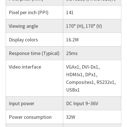
Pixel per inch (PPI)
141
Viewing angle
170° (H), 170° (V)
Display colors
16.2M
Response time (Typical)
25ms
Video interface
VGAx1, DVI-Dx1,
HDMIx1, DPx1,
Compositex1, RS232x1,
USBx1
Input power
DC Input 9~36V
Power consumption
32W