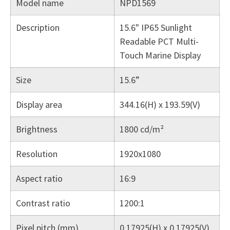
Model name
NPD1569
Description
15.6" IP65 Sunlight
Readable PCT Multi-
Touch Marine Display
Size
15.6”
Display area
344.16(H) x 193.59(V)
Brightness
1800 cd/m²
Resolution
1920x1080
Aspect ratio
16:9
Contrast ratio
1200:1
Pixel pitch (mm)
0.17925(H) x 0.17925(V)