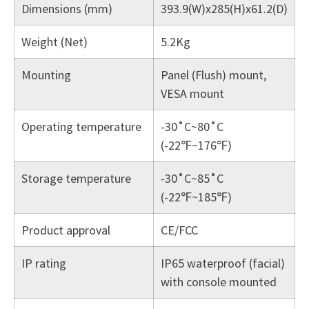
Dimensions (mm)
393.9(W)x285(H)x61.2(D)
Weight (Net)
5.2Kg
Mounting
Panel (Flush) mount,
VESA mount
Operating temperature
-30˚C~80˚C
(-22℉~176℉)
Storage temperature
-30˚C~85˚C
(-22℉~185℉)
Product approval
CE/FCC
IP rating
IP65 waterproof (facial)
with console mounted