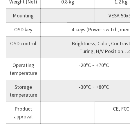
Weight (Net)
0.8 kg
1.2 kg
Mounting
VESA 50x
OSD key
4 keys (Power switch, menu,
OSD control
Brightness, Color, Contrast
Turing, H/V Position…
Operating
-20°C ~ +70°C
temperature
Storage
-30°C ~ +80°C
temperature
Product
CE, FCC
approval