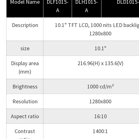
Model Name
DLF1015-
DLH1015-
DLD1015
A
A
Description
10.1" TFT LCD, 1000 nits LED backlig
1280x800
size
10.1"
Display area
216.96(H) x 135.6(V)
(mm)
Brightness
1000 cd/m²
Resolution
1280x800
Aspect ratio
16:10
Contrast
1400:1