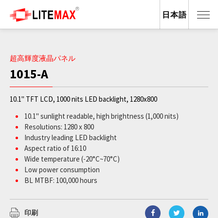
日本語
超高輝度液晶パネル
1015-A
10.1" TFT LCD, 1000 nits LED backlight, 1280x800
10.1" sunlight readable, high brightness (1,000 nits)
Resolutions: 1280 x 800
Industry leading LED backlight
Aspect ratio of 16:10
Wide temperature (-20°C~70°C)
Low power consumption
BL MTBF: 100,000 hours
印刷