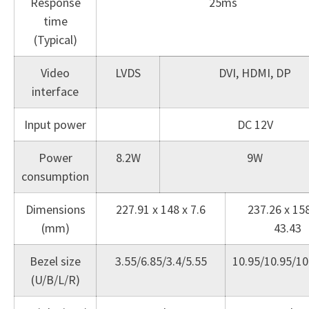
Response
25ms
time
(Typical)
Video
LVDS
DVI, HDMI, DP
interface
Input power
DC 12V
Power
8.2W
9W
consumption
Dimensions
227.91 x 148 x 7.6
237.26 x 158
(mm)
43.43
Bezel size
3.55/6.85/3.4/5.55
10.95/10.95/10
(U/B/L/R)