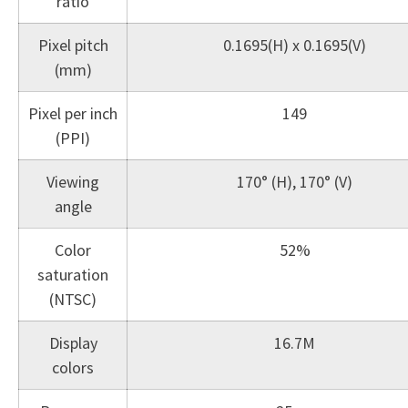
ratio
Pixel pitch
0.1695(H) x 0.1695(V)
(mm)
Pixel per inch
149
(PPI)
Viewing
170° (H), 170° (V)
angle
Color
52%
saturation
(NTSC)
Display
16.7M
colors