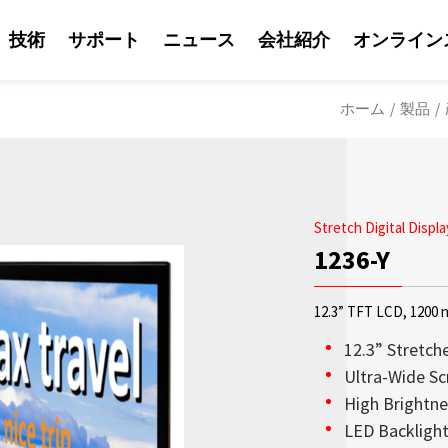
技術
サポート
ニュース
会社紹介
オンライン
ホーム
/
製品
/
Stretch Digital Displa
1236-Y
12.3” TFT LCD, 1200 n
12.3” Stretch
Ultra-Wide Scr
High Brightne
ソリューション
Litemaxの営業
Litemaxからの最
OLED透明ディスプ
日光可読性はLite
会社紹介
LED Backligh
鮮やかな輝度を兼ね
り、Litemaxが提供