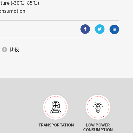
ature (-30℃~85℃)
視覚體験を実現します。モジュール式
す。高輝度により、あらゆる照明条件
と組込みコンピューティングソリュー
onsumption
り、ガラス面と一體化し、光や視界を
可読性が得られます。
能（AIoT）技術と組み合わせること
: 4995)は日光下で可読な高輝度の産業ディ
が可能です。省エネルギー設計と簡単
000 hours
合ソリューションは、顧客の様々なニ
イズの小売店のショーウィンドウ、展
固な名声を築いていますが、当社の提
、デジタルサイネージなど、美しさと
ます。
にわたります。サイズ調整、カスタム
空間に最適です。
ィングを通じて、当社は産業グレー...
比較
TRANSPORTATION
LOW POWER
CONSUMPTION