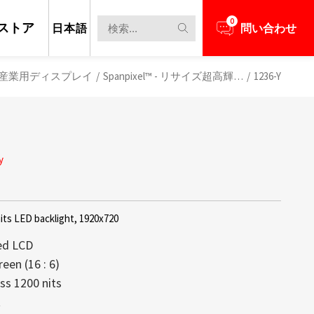
0
ストア
日本語
問い合わせ
産業用ディスプレイ
/
Spanpixel™ - リサイズ超高輝度液晶パネル
/
1236-Y
y
its LED backlight, 1920x720
ed LCD
een (16 : 6)
ss 1200 nits
担当者とビジネスニーズについて話し合う
新のニュースと情報を見る
レイは、高い透明性、軽量構造、そして
max創立以来の中核技術であり続けてお
t
備え、コンテンツがまるで空中に浮か
するディスプレイの大部分が1,000 nit