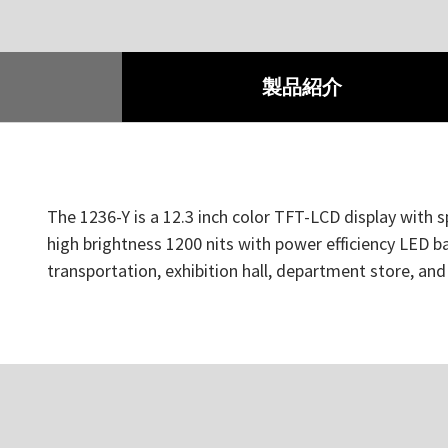
製品紹介
The 1236-Y is a 12.3 inch color TFT-LCD display with s
high brightness 1200 nits with power efficiency LED bac
transportation, exhibition hall, department store, an