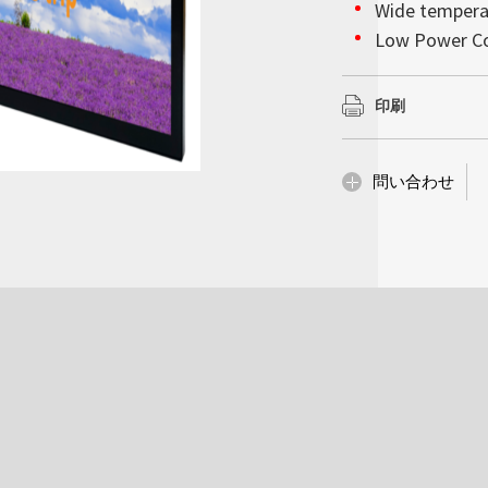
会社情報
Wide temper
んでいるかのような
以上を確保していま
詳細はこちら
詳細はこちら
高輝度ディスプレイ
Low Power C
で超薄型の設計によ
の下で完璧な視覚的
ションをモノの人工知
Litemax (TWO
妨げることなく設置
BL MTBF: 30,
で、当社の高性能統
な設置性を備え、サ
スプレイにおいて堅
示会、企業のロビー
ーズへ確実に対処し
印刷
供内容は他にも多岐
詳細はこちら
革新性が求められる
化、産業コンピューテ
詳細はこちら
詳細はこちら
問い合わせ
詳細はこちら