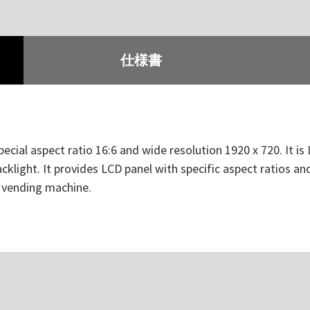
仕様書
pecial aspect ratio 16:6 and wide resolution 1920 x 720. It i
klight. It provides LCD panel with specific aspect ratios and
d vending machine.