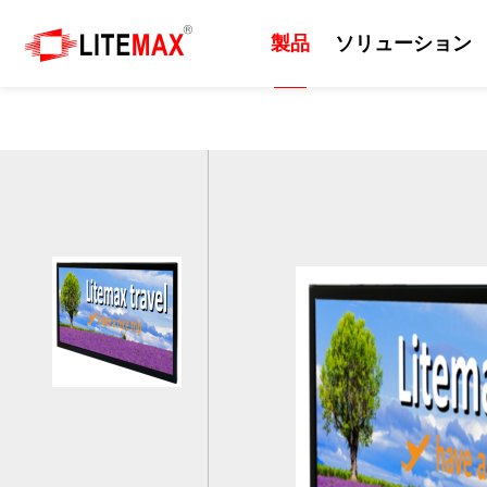
製品
ソリューション
製品
ソリューション
技術
サポート
ニュース
会社紹介
産業用ディスプレイ
ソリューション
日光可読性
リソース
プレスルーム
会社情報
組込みマザーボード
エッジAI
カッティングパネル
ダウンロードセンター
イベント
企業の沿革
産業用コンピューター
セルフサービスシステム
屋外
ODM/OEMサービス
ニュースレター
世界各地の拠点
産業用パネルコンピュー
EV充電器
画質
技術サポート
世界のパートナー
タ 、モニター
防衛・軍事
サポート技術情報
ビジネス戦略パートナー
AIoT