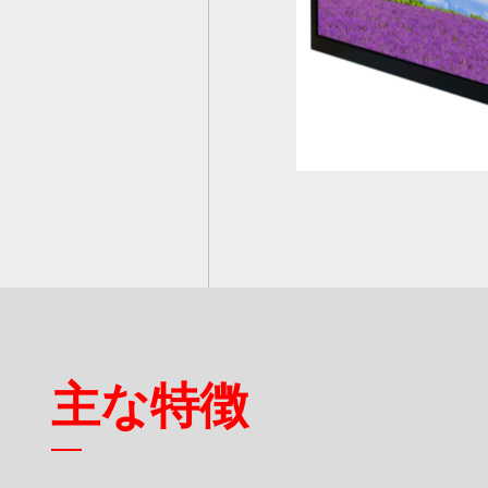
スマート交通
製品保証
付属品
産業オートメーション
品質保証
船舶
RMAサービス
デジタルサイネージ
アンケート
ゲーミング
重工業
主な特徴
POS/キオスク
ヘルスケア