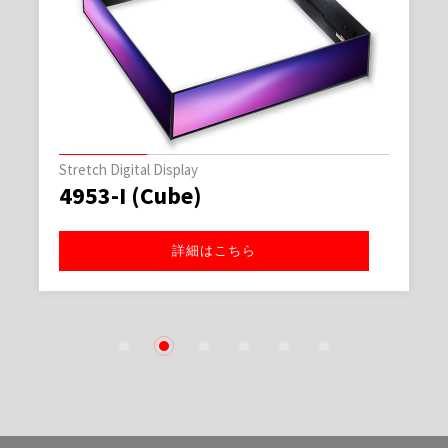
Stretch Digital Display
4953-I (Cube)
詳細はこちら
1
2
3
4
5
6