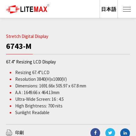
日本語
Stretch Digital Display
6743-M
67.4” Resizing LCD Display
Resizing 67.4”LCD
Resolution 3840(H)x1080(V)
Dimensions: 1691.66x 505.97 x 67.8 mm
A.A : 1649.66 x 464.13mm
Ultra-Wide Screen: 16 : 4.5
High Brightness: 700 nits
Sunlight Readable
BL MTBF: 100,000 hour
印刷