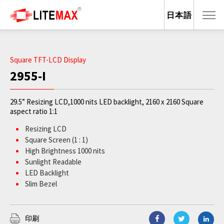
日本語
Square TFT-LCD Display
2955-I
29.5” Resizing LCD,1000 nits LED backlight, 2160 x 2160 Square
aspect ratio 1:1
Resizing LCD
Square Screen (1 : 1)
High Brightness 1000 nits
Sunlight Readable
LED Backlight
Slim Bezel
BL MTBF: 100,000 hours
印刷