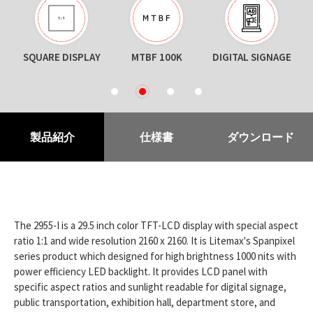
SQUARE DISPLAY
MTBF 100K
DIGITAL SIGNAGE
1
2
3
4
製品紹介
仕様書
ダウンロード
The 2955-I is a 29.5 inch color TFT-LCD display with special aspect
ratio 1:1 and wide resolution 2160 x 2160. It is Litemax's Spanpixel
series product which designed for high brightness 1000 nits with
power efficiency LED backlight. It provides LCD panel with
specific aspect ratios and sunlight readable for digital signage,
public transportation, exhibition hall, department store, and