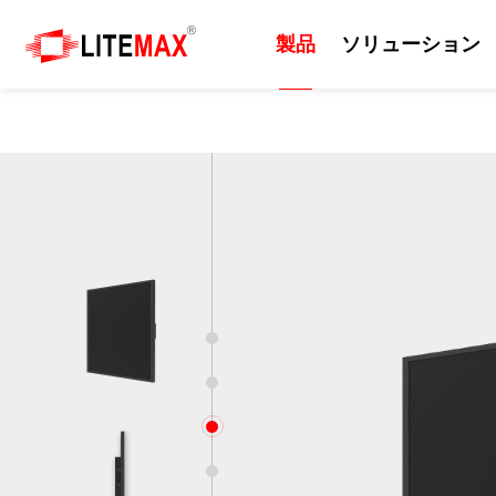
製品
ソリューション
製品
ソリューション
技術
サポート
ニュース
会社紹介
産業用ディスプレイ
ソリューション
日光可読性
リソース
プレスルーム
会社情報
組込みマザーボード
エッジAI
カッティングパネル
ダウンロードセンター
イベント
企業の沿革
産業用コンピューター
セルフサービスシステム
屋外
ODM/OEMサービス
ニュースレター
世界各地の拠点
1
産業用パネルコンピュー
EV充電器
画質
技術サポート
世界のパートナー
2
タ 、モニター
3
防衛・軍事
サポート技術情報
ビジネス戦略パートナー
AIoT
4