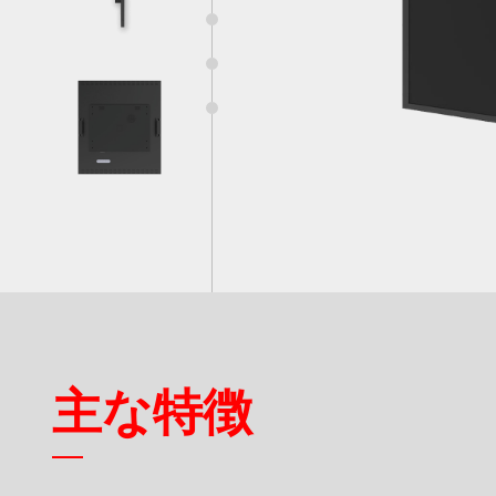
スマート交通
製品保証
5
付属品
産業オートメーション
品質保証
6
7
船舶
RMAサービス
デジタルサイネージ
アンケート
ゲーミング
重工業
主な特徴
POS/キオスク
ヘルスケア