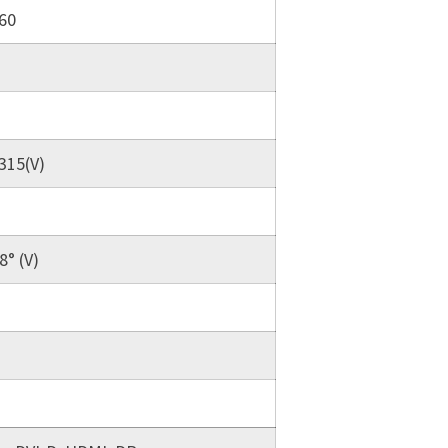
60
.315(V)
8° (V)