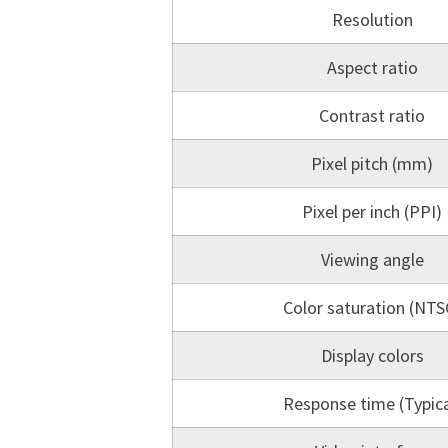
Resolution
Aspect ratio
Contrast ratio
Pixel pitch (mm)
Pixel per inch (PPI)
Viewing angle
Color saturation (NTS
Display colors
Response time (Typica