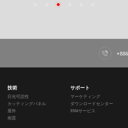
1
2
3
4
5
6
+886
技術
サポート
日光可読性
マーケティング
カッティングパネル
ダウンロードセンター
屋外
RMAサービス
画質