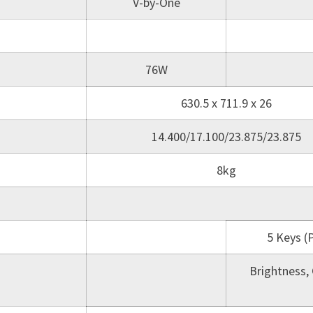
V-by-One
76W
630.5 x 711.9 x 26
14.400/17.100/23.875/23.875
8kg
5 Keys (P
Brightness, 