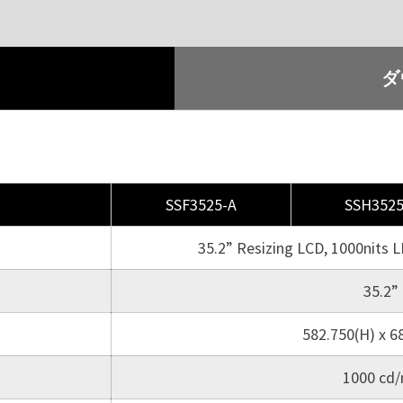
ダ
SSF3525-A
SSH3525
35.2” Resizing LCD, 1000nits 
35.2”
582.750(H) x 6
1000 cd