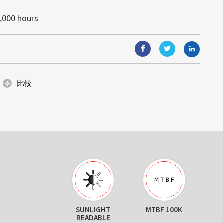
t
視覚體験を実現します。モジュール式
す。高輝度により、あらゆる照明条件
と組込みコンピューティングソリュー
,000 hours
り、ガラス面と一體化し、光や視界を
可読性が得られます。
能（AIoT）技術と組み合わせること
: 4995)は日光下で可読な高輝度の産業ディ
が可能です。省エネルギー設計と簡単
合ソリューションは、顧客の様々なニ
イズの小売店のショーウィンドウ、展
固な名声を築いていますが、当社の提
、デジタルサイネージなど、美しさと
ます。
にわたります。サイズ調整、カスタム
空間に最適です。
ィングを通じて、当社は産業グレー...
比較
SUNLIGHT
MTBF 100K
READABLE