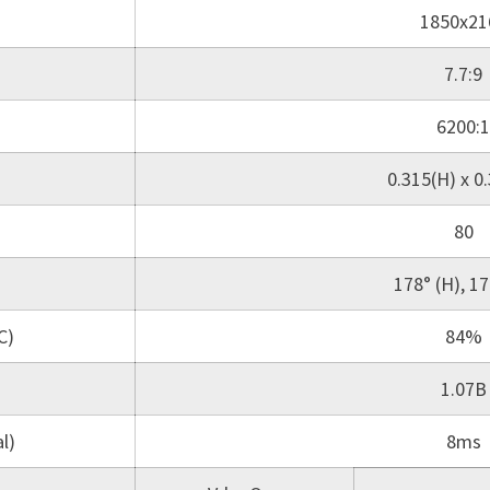
1850x21
7.7:9
6200:1
0.315(H) x 0
80
178° (H), 17
C)
84%
1.07B
l)
8ms