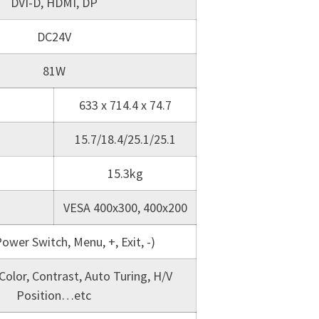
DVI-D, HDMI, DP
DC24V
81W
633 x 714.4 x 74.7
15.7/18.4/25.1/25.1
15.3kg
VESA 400x300, 400x200
ower Switch, Menu, +, Exit, -)
Color, Contrast, Auto Turing, H/V
Position…etc