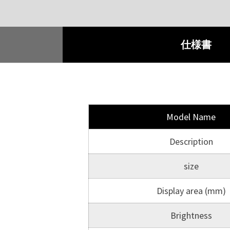
仕様書
Model Name
Description
size
Display area (mm)
Brightness