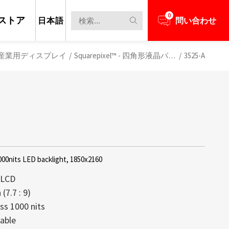
0
ストア
日本語
問い合わせ
産業用ディスプレイ
/
Squarepixel™ - 四角形液晶パネル
/
3525-A
000nits LED backlight, 1850x2160
g LCD
(7.7 : 9)
ss 1000 nits
担当者とビジネスニーズについて話し合う
新のニュースと情報を見る
レイは、高い透明性、軽量構造、そして
max創立以来の中核技術であり続けてお
able
備え、コンテンツがまるで空中に浮か
するディスプレイの大部分が1,000 nit