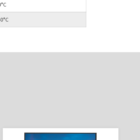
0°C
60°C