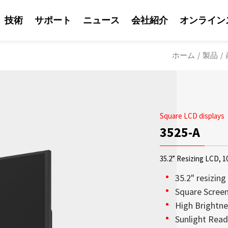
技術
サポート
ニュース
会社紹介
オンライン
ホーム
/
製品
/
Square LCD displays
3525-A
35.2” Resizing LCD, 1
35.2" resizin
Square Screen 
High Brightne
ソリューション
Litemaxの営業
Litemaxからの最
OLED透明ディスプ
日光可読性はLite
会社紹介
Sunlight Read
鮮やかな輝度を兼ね
り、Litemaxが提供