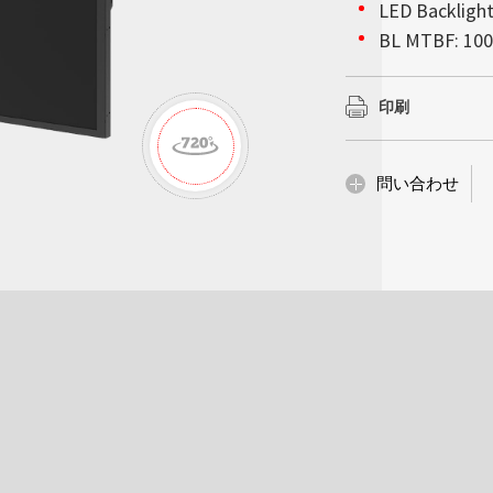
会社情報
LED Backligh
んでいるかのような
以上を確保していま
詳細はこちら
詳細はこちら
高輝度ディスプレイ
BL MTBF: 100
で超薄型の設計によ
の下で完璧な視覚的
ションをモノの人工知
Litemax (TWO
妨げることなく設置
で、当社の高性能統
な設置性を備え、サ
スプレイにおいて堅
示会、企業のロビー
ーズへ確実に対処し
印刷
供内容は他にも多岐
詳細はこちら
革新性が求められる
化、産業コンピューテ
詳細はこちら
詳細はこちら
問い合わせ
詳細はこちら