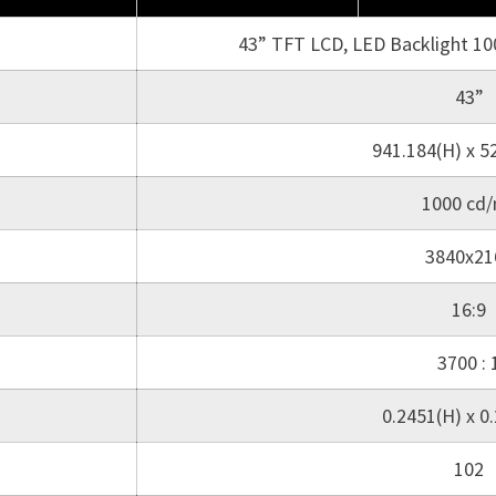
43” TFT LCD, LED Backlight 10
43”
941.184(H) x 5
1000 cd
3840x21
16:9
3700 : 
0.2451(H) x 0
102