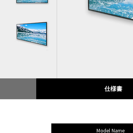
スマート交通
製品保証
付属品
産業オートメーション
品質保証
船舶
RMAサービス
デジタルサイネージ
アンケート
ゲーミング
仕様書
重工業
POS/キオスク
ヘルスケア
Model Name