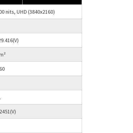
00 nits, UHD (3840x2160)
29.416(V)
/m²
60
1
.2451(V)