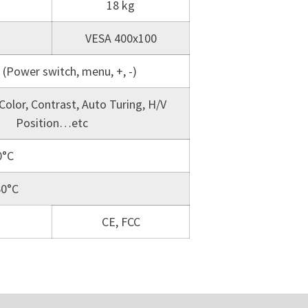
18 kg
VESA 400x100
 (Power switch, menu, +, -)
Color, Contrast, Auto Turing, H/V
Position…etc
0°C
60°C
CE, FCC