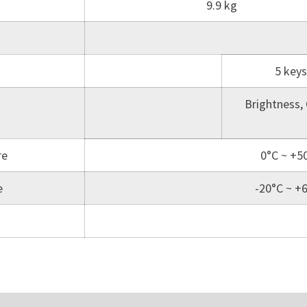
9.9 kg
5 keys
Brightness, 
re
0°C ~ +5
e
-20°C ~ +