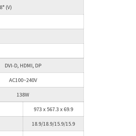
8° (V)
DVI-D, HDMI, DP
AC100~240V
138W
973 x 567.3 x 69.9
18.9/18.9/15.9/15.9