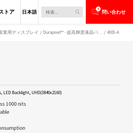
0
ストア
日本語
問い合わせ
産業用ディスプレイ
/
Durapixel™ - 超高輝度液晶パネル
/
4305-A
ル
s, LED Backlight, UHD(3840x2160)
ss 1000 nits
able
t
担当者とビジネスニーズについて話し合う
新のニュースと情報を見る
レイは、高い透明性、軽量構造、そして
max創立以来の中核技術であり続けてお
onsumption
備え、コンテンツがまるで空中に浮か
するディスプレイの大部分が1,000 nit