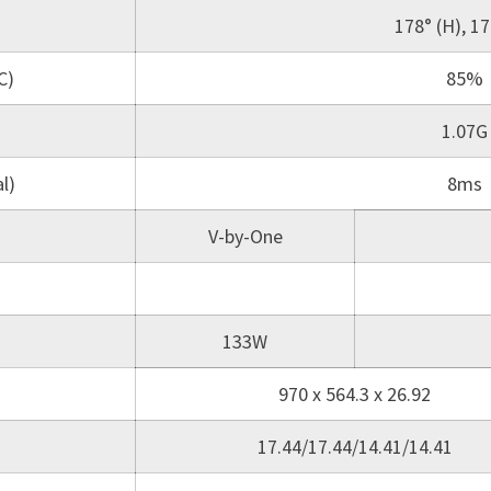
178° (H), 17
C)
85%
1.07G
l)
8ms
V-by-One
133W
970 x 564.3 x 26.92
17.44/17.44/14.41/14.41