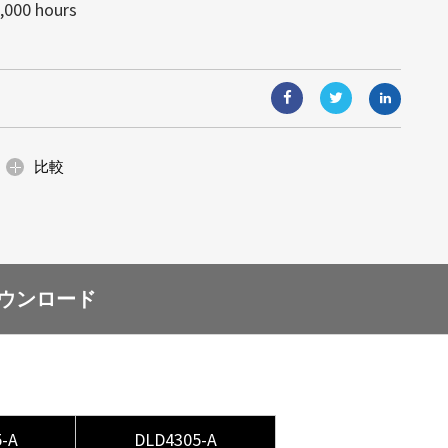
,000 hours
視覚體験を実現します。モジュール式
す。高輝度により、あらゆる照明条件
と組込みコンピューティングソリュー
り、ガラス面と一體化し、光や視界を
可読性が得られます。
能（AIoT）技術と組み合わせること
: 4995)は日光下で可読な高輝度の産業ディ
が可能です。省エネルギー設計と簡単
合ソリューションは、顧客の様々なニ
イズの小売店のショーウィンドウ、展
固な名声を築いていますが、当社の提
、デジタルサイネージなど、美しさと
ます。
にわたります。サイズ調整、カスタム
空間に最適です。
ィングを通じて、当社は産業グレー...
比較
ウンロード
-A
DLD4305-A