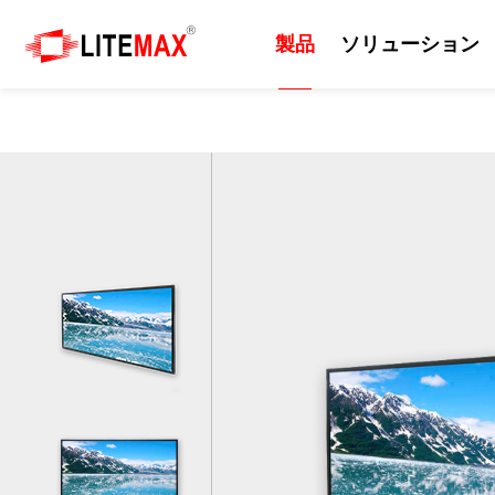
製品
ソリューション
製品
ソリューション
技術
サポート
ニュース
会社紹介
産業用ディスプレイ
ソリューション
日光可読性
リソース
プレスルーム
会社情報
組込みマザーボード
エッジAI
カッティングパネル
ダウンロードセンター
イベント
企業の沿革
産業用コンピューター
セルフサービスシステム
屋外
ODM/OEMサービス
ニュースレター
世界各地の拠点
産業用パネルコンピュー
EV充電器
画質
技術サポート
世界のパートナー
タ 、モニター
防衛・軍事
サポート技術情報
ビジネス戦略パートナー
AIoT