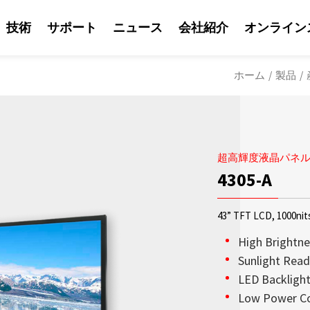
技術
サポート
ニュース
会社紹介
オンライン
ホーム
/
製品
/
超高輝度液晶パネ
4305-A
43” TFT LCD, 1000nit
High Brightne
Sunlight Read
LED Backligh
ソリューション
Litemaxの営業
Litemaxからの最
OLED透明ディスプ
日光可読性はLite
会社紹介
Low Power C
鮮やかな輝度を兼ね
り、Litemaxが提供