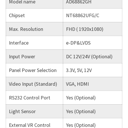
Model name
AD68862GH
Chipset
NT68862UFG/C
Max. Resolution
FHD ( 1920x1080)
Interface
e-DP&LVDS
Input Power
DC 12V/24V (Optional)
Panel Power Selection
3.3V, 5V, 12V
Video Input (Standard)
VGA, HDMI
RS232 Control Port
Yes (Optional)
Light Sensor
Yes (Optional)
External VR Control
Yes (Optional)