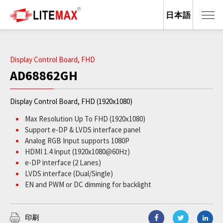
日本語
Display Control Board, FHD
AD68862GH
Display Control Board, FHD (1920x1080)
Max Resolution Up To FHD (1920x1080)
Support e-DP & LVDS interface panel
Analog RGB Input supports 1080P
HDMI 1.4 Input (1920x1080@60Hz)
e-DP interface (2 Lanes)
LVDS interface (Dual/Single)
EN and PWM or DC dimming for backlight
Support Panel DC 3.3V/5V/12V Output
OSD Control
External RS232 control (Optional)
印刷