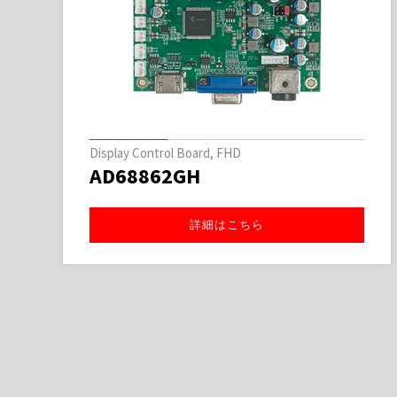
Display Control Board, FHD
AD68862GH
詳細はこちら