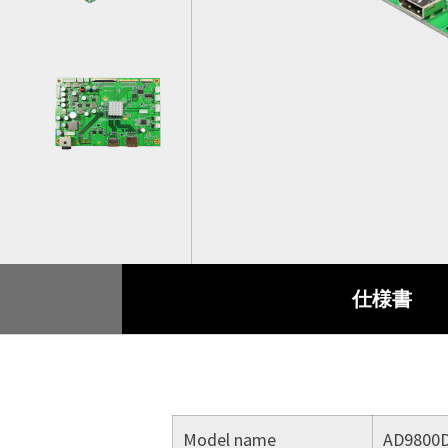
スマート交通
製品保証
付属品
産業オートメーション
品質保証
船舶
RMAサービス
デジタルサイネージ
アンケート
ゲーミング
仕様書
重工業
POS/キオスク
ヘルスケア
Model name
AD9800