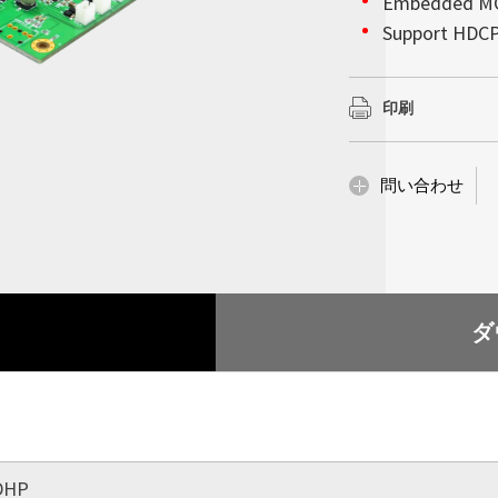
会社情報
Embedded MCU 
んでいるかのような
以上を確保していま
詳細はこちら
詳細はこちら
Support HDCP
高輝度ディスプレイ
で超薄型の設計によ
の下で完璧な視覚的
ションをモノの人工知
Litemax (TWO
Audio line in 
妨げることなく設置
で、当社の高性能統
な設置性を備え、サ
スプレイにおいて堅
Embedded OS
示会、企業のロビー
ーズへ確実に対処し
印刷
供内容は他にも多岐
詳細はこちら
Support V-by-
革新性が求められる
化、産業コンピューテ
Support up to
詳細はこちら
詳細はこちら
問い合わせ
詳細はこちら
ダ
DHP