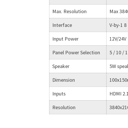
Max. Resolution
Max 3840
Interface
V-by-1 8 
Input Power
12V/24V
Panel Power Selection
5 / 10 / 
Speaker
5W speak
Dimension
100x15
Inputs
HDMI 2.1
Resolution
3840x21