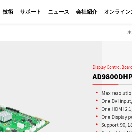
技術
サポート
ニュース
会社紹介
オンライン
ホ
Display Control Board
AD9800DH
Max resoluti
One DVI input
One HDMI 2.1
One Display p
ソリューション
Support 90, 1
Litemaxの営業
Litemaxからの最
OLED透明ディスプ
日光可読性はLite
会社紹介
鮮やかな輝度を兼ね
り、Litemaxが提供