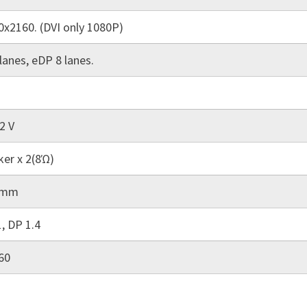
x2160. (DVI only 1080P)
lanes, eDP 8 lanes.
12 V
er x 2(8Ώ)
0mm
, DP 1.4
60