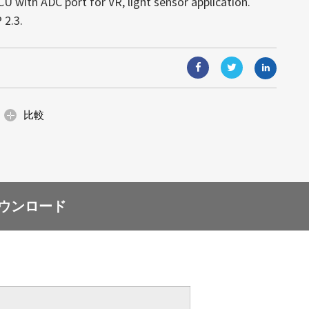
with ADC port for VR, light sensor application.
視覚體験を実現します。モジュール式
す。高輝度により、あらゆる照明条件
 2.3.
と組込みコンピューティングソリュー
り、ガラス面と一體化し、光や視界を
可読性が得られます。
能（AIoT）技術と組み合わせること
: 4995)は日光下で可読な高輝度の産業ディ
and speaker output.
が可能です。省エネルギー設計と簡単
合ソリューションは、顧客の様々なニ
イズの小売店のショーウィンドウ、展
固な名声を築いていますが、当社の提
D.
、デジタルサイネージなど、美しさと
ます。
にわたります。サイズ調整、カスタム
1, eDP panel.
空間に最適です。
ィングを通じて、当社は産業グレー...
 64 zones LED local dimming control.
比較
ウンロード