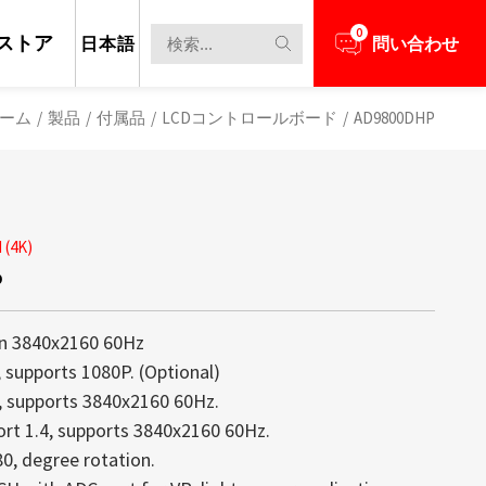
0
ストア
日本語
問い合わせ
ーム
/
製品
/
付属品
/
LCDコントロールボード
/
AD9800DHP
 (4K)
P
on 3840x2160 60Hz
, supports 1080P. (Optional)
, supports 3840x2160 60Hz.
ort 1.4, supports 3840x2160 60Hz.
80, degree rotation.
担当者とビジネスニーズについて話し合う
新のニュースと情報を見る
レイは、高い透明性、軽量構造、そして
max創立以来の中核技術であり続けてお
備え、コンテンツがまるで空中に浮か
するディスプレイの大部分が1,000 nit