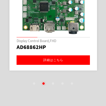
Display Control Board,FHD
AD68862HP
詳細はこちら
1
2
3
4
5