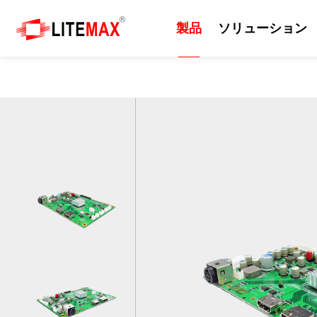
製品
ソリューション
製品
ソリューション
技術
サポート
ニュース
会社紹介
産業用ディスプレイ
ソリューション
日光可読性
リソース
プレスルーム
会社情報
組込みマザーボード
エッジAI
カッティングパネル
ダウンロードセンター
イベント
企業の沿革
産業用コンピューター
セルフサービスシステム
屋外
ODM/OEMサービス
ニュースレター
世界各地の拠点
産業用パネルコンピュー
EV充電器
画質
技術サポート
世界のパートナー
タ 、モニター
防衛・軍事
サポート技術情報
ビジネス戦略パートナー
AIoT