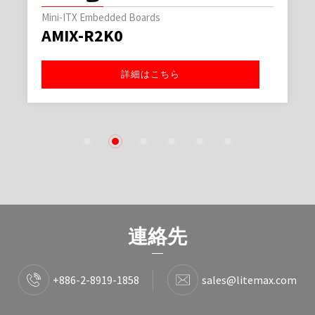
Mini-ITX Embedded Boards
AMIX-R2K0
詳細はこちら
1
2
3
4
5
6
連絡先
+886-2-8919-1858
sales@litemax.com