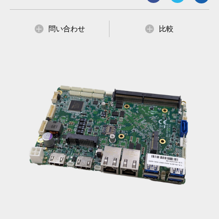
SATA, NVMe)
1 SATAIII, 6 COM, 4 USB3.2 and 2 USB2.0
Supports 4K/2K Resolution Display
問い合わせ
比較
DC-IN 9V ~ 36V, EuP/ErP 2013 Ready