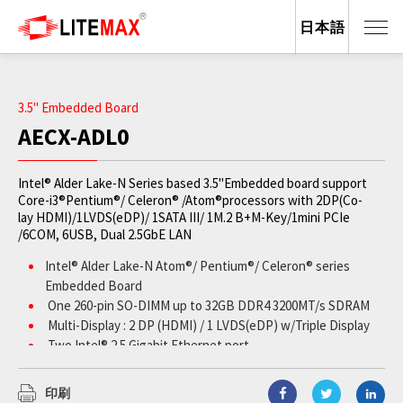
日本語
3.5" Embedded Board
AECX-ADL0
Intel® Alder Lake-N Series based 3.5"Embedded board support
Core-i3®Pentium®/ Celeron® /Atom®processors with 2DP(Co-
lay HDMI)/1LVDS(eDP)/ 1SATA III/ 1M.2 B+M-Key/1mini PCIe
/6COM, 6USB, Dual 2.5GbE LAN
Intel® Alder Lake-N Atom®/ Pentium®/ Celeron® series
Embedded Board
One 260-pin SO-DIMM up to 32GB DDR4 3200MT/s SDRAM
Multi-Display : 2 DP (HDMI) / 1 LVDS(eDP) w/Triple Display
Two Intel® 2.5 Gigabit Ethernet port
1 x Mini PCIe slot Full Size ( PCIe x1 / USB 2.0)
1 x M.2 B+M-key 3042/2242 slot (w/ nSIM Socket,PCIe x2 /
印刷