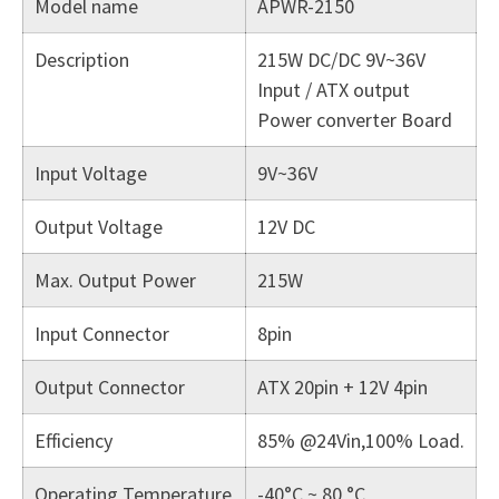
Model name
APWR-2150
Description
215W DC/DC 9V~36V
Input / ATX output
Power converter Board
Input Voltage
9V~36V
Output Voltage
12V DC
Max. Output Power
215W
Input Connector
8pin
Output Connector
ATX 20pin + 12V 4pin
Efficiency
85% @24Vin,100% Load.
Operating Temperature
-40°C ~ 80 °C