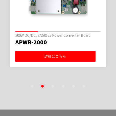
200W DC/DC, EN50155 Power Converter Board
APWR-2000
詳細はこちら
1
2
3
4
5
6