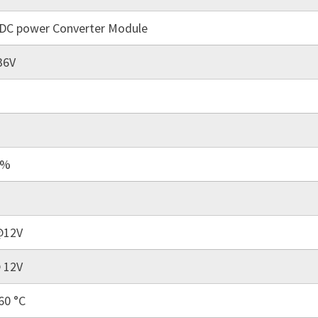
DC power Converter Module
36V
5%
@12V
 12V
60 °C