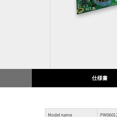
スマート交通
製品保証
付属品
産業オートメーション
品質保証
船舶
RMAサービス
デジタルサイネージ
アンケート
ゲーミング
仕様書
重工業
POS/キオスク
ヘルスケア
Model name
PW0601