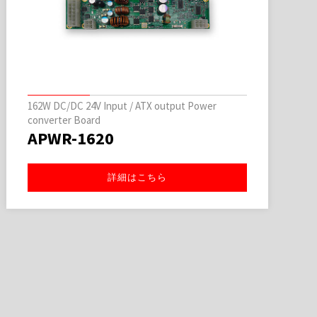
162W DC/DC 24V Input / ATX output Power
converter Board
APWR-1620
詳細はこちら