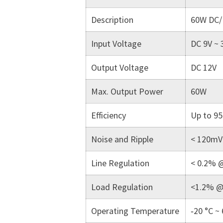
Description
60W DC/
Input Voltage
DC 9V ~ 
Output Voltage
DC 12V
Max. Output Power
60W
Efficiency
Up to 9
Noise and Ripple
< 120mV
Line Regulation
< 0.2% 
Load Regulation
<1.2% @
Operating Temperature
‐20 °C ~ 