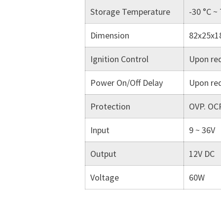
Storage Temperature
-30 °C ~ 
Dimension
82x25x
Ignition Control
Upon re
Power On/Off Delay
Upon re
Protection
OVP. OC
Input
9 ~ 36V
Output
12V DC
Voltage
60W