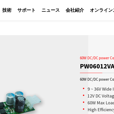
技術
サポート
ニュース
会社紹介
オンライン
60W DC/DC power Co
PW06012V
60W DC/DC power Co
9 ~ 36V Wide 
12V DC Voltag
60W Max Loa
ソリューション
Litemaxの営業
Litemaxからの最
OLED透明ディスプ
日光可読性はLite
会社紹介
High Efficien
鮮やかな輝度を兼ね
り、Litemaxが提供