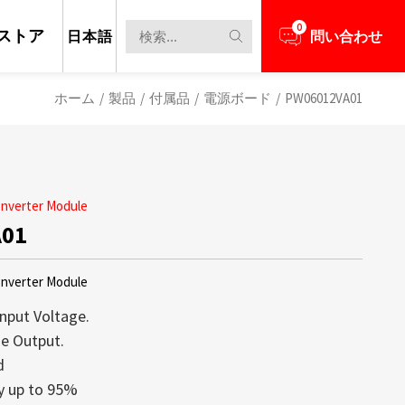
0
ストア
日本語
問い合わせ
ホーム
/
製品
/
付属品
/
電源ボード
/
PW06012VA01
nverter Module
A01
nverter Module
Input Voltage.
e Output.
d
担当者とビジネスニーズについて話し合う
新のニュースと情報を見る
レイは、高い透明性、軽量構造、そして
max創立以来の中核技術であり続けてお
cy up to 95%
備え、コンテンツがまるで空中に浮か
するディスプレイの大部分が1,000 nit