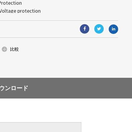
Protection
視覚體験を実現します。モジュール式
す。高輝度により、あらゆる照明条件
と組込みコンピューティングソリュー
Voltage protection
り、ガラス面と一體化し、光や視界を
可読性が得られます。
能（AIoT）技術と組み合わせること
: 4995)は日光下で可読な高輝度の産業ディ
が可能です。省エネルギー設計と簡単
合ソリューションは、顧客の様々なニ
イズの小売店のショーウィンドウ、展
固な名声を築いていますが、当社の提
ant
、デジタルサイネージなど、美しさと
ます。
にわたります。サイズ調整、カスタム
空間に最適です。
ィングを通じて、当社は産業グレー...
比較
ウンロード