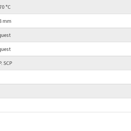
70 °C
18 mm
quest
quest
P. SCP