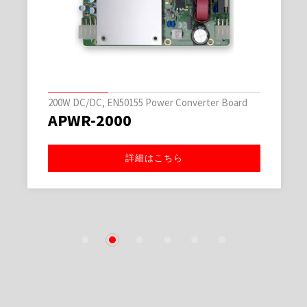
200W DC/DC, EN50155 Power Converter Board
APWR-2000
詳細はこちら
1
2
3
4
5
6