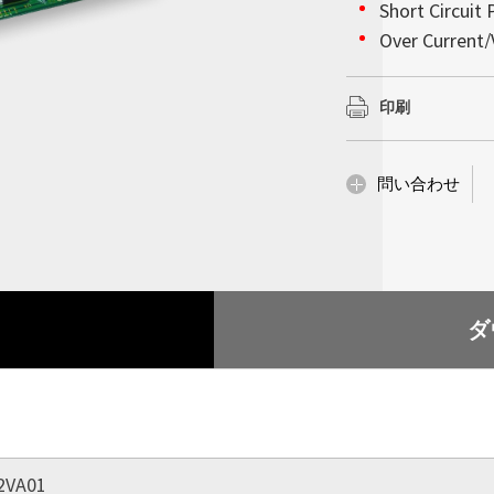
会社情報
Short Circuit 
んでいるかのような
以上を確保していま
詳細はこちら
詳細はこちら
高輝度ディスプレイ
Over Current/
で超薄型の設計によ
の下で完璧な視覚的
ションをモノの人工知
Litemax (TWO
妨げることなく設置
Compact Size
で、当社の高性能統
な設置性を備え、サ
スプレイにおいて堅
ROHS Compli
示会、企業のロビー
ーズへ確実に対処し
印刷
供内容は他にも多岐
詳細はこちら
革新性が求められる
化、産業コンピューテ
詳細はこちら
詳細はこちら
問い合わせ
詳細はこちら
ダ
2VA01