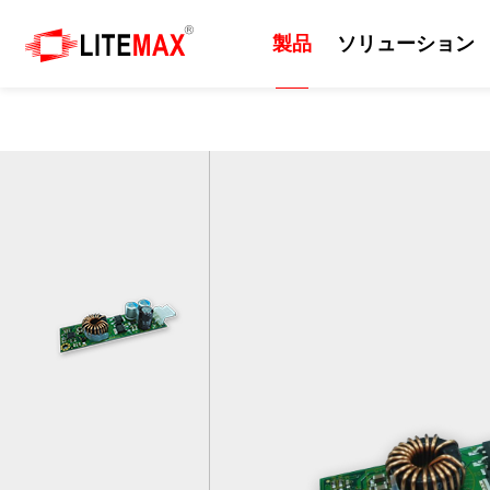
製品
ソリューション
製品
ソリューション
技術
サポート
ニュース
会社紹介
産業用ディスプレイ
ソリューション
日光可読性
リソース
プレスルーム
会社情報
組込みマザーボード
エッジAI
カッティングパネル
ダウンロードセンター
イベント
企業の沿革
産業用コンピューター
セルフサービスシステム
屋外
ODM/OEMサービス
ニュースレター
世界各地の拠点
産業用パネルコンピュー
EV充電器
画質
技術サポート
世界のパートナー
タ 、モニター
防衛・軍事
サポート技術情報
ビジネス戦略パートナー
AIoT