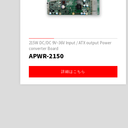
215W DC/DC 9V~36V Input / ATX output Power
converter Board
APWR-2150
詳細はこちら