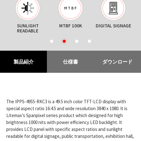
ON
SUNLIGHT
MTBF 100K
DIGITAL SIGNAGE
T
READABLE
1
2
3
4
製品紹介
仕様書
ダウンロード
The IPPS-4955-RKC3 is a 49.5 inch color TFT-LCD display with
special aspect ratio 16:4.5 and wide resolution 3840 x 1080. It is
Litemax’s Spanpixel series product which designed for high
brightness 1000 nits with power efficiency LED backlight. It
provides LCD panel with specific aspect ratios and sunlight
readable for digital signage, public transportation, exhibition hall,