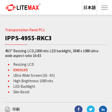
日本語
Transportation Panel PCs
IPPS-4955-RKC3
49.5” Resizing LCD,1000 nits LED backlight, 3840 x 1080 ultra-
wide aspect ratio 16:4.5
Resizing LCD
EN50155
Ultra-Wide Screen (16 : 4.5)
High Brightness 1000 nits
LED Backlight
Slim Bezel
BL MTBF: 100,000 hours
印刷