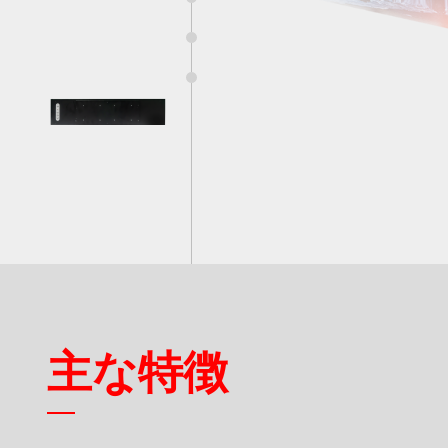
4
スマート交通
製品保証
付属品
5
産業オートメーション
品質保証
6
船舶
RMAサービス
デジタルサイネージ
アンケート
ゲーミング
重工業
主な特徴
POS/キオスク
ヘルスケア