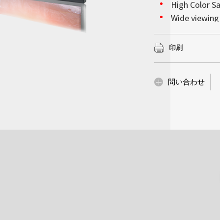
会社情報
High Color Sa
んでいるかのような
以上を確保していま
詳細はこちら
詳細はこちら
高輝度ディスプレイ
Wide viewing 
で超薄型の設計によ
の下で完璧な視覚的
ションをモノの人工知
Litemax (TWO
妨げることなく設置
Low Power C
で、当社の高性能統
な設置性を備え、サ
スプレイにおいて堅
BL MTBF: 100
示会、企業のロビー
ーズへ確実に対処し
印刷
供内容は他にも多岐
詳細はこちら
革新性が求められる
化、産業コンピューテ
詳細はこちら
詳細はこちら
問い合わせ
詳細はこちら