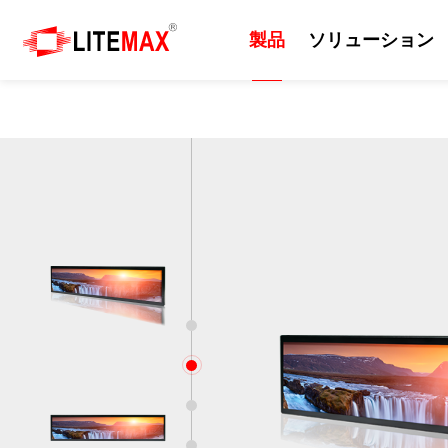
製品
ソリューション
製品
ソリューション
技術
サポート
ニュース
会社紹介
産業用ディスプレイ
ソリューション
日光可読性
リソース
プレスルーム
会社情報
組込みマザーボード
エッジAI
カッティングパネル
ダウンロードセンター
イベント
企業の沿革
産業用コンピューター
セルフサービスシステム
屋外
ODM/OEMサービス
ニュースレター
世界各地の拠点
1
産業用パネルコンピュー
EV充電器
画質
技術サポート
世界のパートナー
タ 、モニター
2
防衛・軍事
サポート技術情報
ビジネス戦略パートナー
3
AIoT