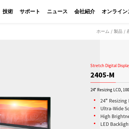
技術
サポート
ニュース
会社紹介
オンライン
ホーム
/
製品
/
Stretch Digital Displa
2405-M
24” Resizing LCD, 100
24” Resizing
Ultra-Wide Scr
High Brightne
ソリューション
Litemaxの営業
Litemaxからの最
OLED透明ディスプ
日光可読性はLite
会社紹介
LED Backligh
鮮やかな輝度を兼ね
り、Litemaxが提供