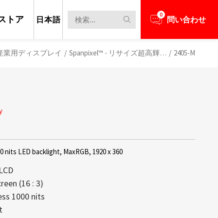
0
ストア
日本語
問い合わせ
産業用ディスプレイ
/
Spanpixel™ - リサイズ超高輝度液晶パネル
/
2405-M
y
0 nits LED backlight, MaxRGB, 1920 x 360
 LCD
een (16 : 3)
ss 1000 nits
担当者とビジネスニーズについて話し合う
新のニュースと情報を見る
レイは、高い透明性、軽量構造、そして
max創立以来の中核技術であり続けてお
t
備え、コンテンツがまるで空中に浮か
するディスプレイの大部分が1,000 nit