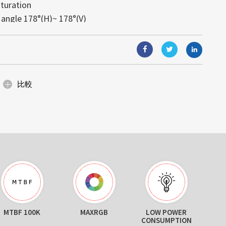
turation
視覚體験を実現します。モジュール式
す。高輝度により、あらゆる照明条件
と組込みコンピューティングソリュー
angle 178°(H)~ 178°(V)
り、ガラス面と一體化し、光や視界を
可読性が得られます。
能（AIoT）技術と組み合わせること
: 4995)は日光下で可読な高輝度の産業ディ
が可能です。省エネルギー設計と簡単
onsumption
合ソリューションは、顧客の様々なニ
イズの小売店のショーウィンドウ、展
固な名声を築いていますが、当社の提
,000 hours
、デジタルサイネージなど、美しさと
ます。
にわたります。サイズ調整、カスタム
空間に最適です。
ィングを通じて、当社は産業グレー...
比較
MTBF 100K
MAXRGB
LOW POWER
CONSUMPTION