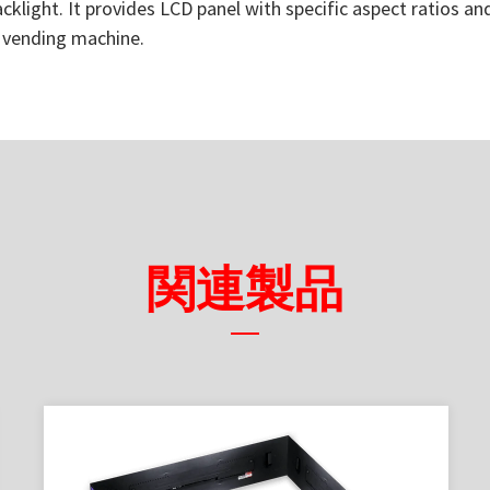
klight. It provides LCD panel with specific aspect ratios and
d vending machine.
関連製品