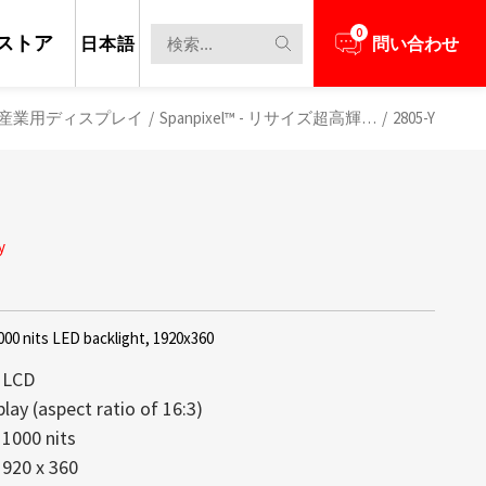
0
ストア
日本語
問い合わせ
産業用ディスプレイ
/
Spanpixel™ - リサイズ超高輝度液晶パネル
/
2805-Y
y
00 nits LED backlight, 1920x360
 LCD
lay (aspect ratio of 16:3)
 1000 nits
担当者とビジネスニーズについて話し合う
新のニュースと情報を見る
レイは、高い透明性、軽量構造、そして
max創立以来の中核技術であり続けてお
1920 x 360
備え、コンテンツがまるで空中に浮か
するディスプレイの大部分が1,000 nit