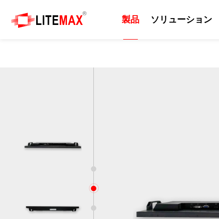
製品
ソリューション
製品
ソリューション
技術
サポート
ニュース
会社紹介
産業用ディスプレイ
ソリューション
日光可読性
リソース
プレスルーム
会社情報
組込みマザーボード
エッジAI
カッティングパネル
ダウンロードセンター
イベント
企業の沿革
産業用コンピューター
セルフサービスシステム
屋外
ODM/OEMサービス
ニュースレター
世界各地の拠点
産業用パネルコンピュー
EV充電器
画質
技術サポート
世界のパートナー
1
タ 、モニター
2
防衛・軍事
サポート技術情報
ビジネス戦略パートナー
AIoT
3