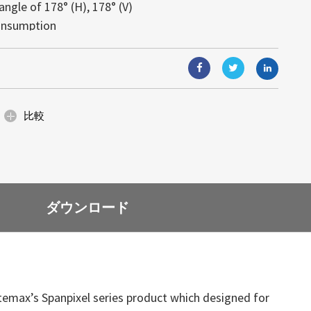
ngle of 178° (H), 178° (V)
視覚體験を実現します。モジュール式
す。高輝度により、あらゆる照明条件
と組込みコンピューティングソリュー
onsumption
り、ガラス面と一體化し、光や視界を
可読性が得られます。
能（AIoT）技術と組み合わせること
: 4995)は日光下で可読な高輝度の産業ディ
が可能です。省エネルギー設計と簡単
000 hours
合ソリューションは、顧客の様々なニ
イズの小売店のショーウィンドウ、展
固な名声を築いていますが、当社の提
、デジタルサイネージなど、美しさと
ます。
にわたります。サイズ調整、カスタム
空間に最適です。
ィングを通じて、当社は産業グレー...
比較
ダウンロード
Litemax’s Spanpixel series product which designed for