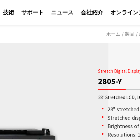
技術
サポート
ニュース
会社紹介
オンライン
ホーム
/
製品
/
Stretch Digital Displa
2805-Y
28" Stretched LCD, 10
28" stretched
Stretched disp
Brightness of
ソリューション
Litemaxの営業
Litemaxからの最
OLED透明ディスプ
日光可読性はLite
会社紹介
Resolutions: 
鮮やかな輝度を兼ね
り、Litemaxが提供