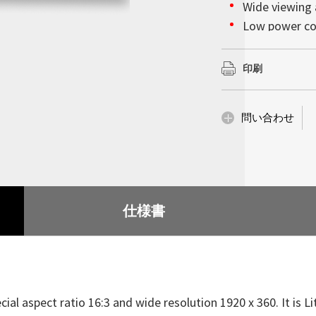
会社情報
Wide viewing a
んでいるかのような
以上を確保していま
詳細はこちら
詳細はこちら
高輝度ディスプレイ
Low power c
で超薄型の設計によ
の下で完璧な視覚的
ションをモノの人工知
Litemax (TWO
妨げることなく設置
BL MTBF: 50,
で、当社の高性能統
な設置性を備え、サ
スプレイにおいて堅
示会、企業のロビー
ーズへ確実に対処し
印刷
供内容は他にも多岐
詳細はこちら
革新性が求められる
化、産業コンピューテ
詳細はこちら
詳細はこちら
問い合わせ
詳細はこちら
仕様書
cial aspect ratio 16:3 and wide resolution 1920 x 360. It is 