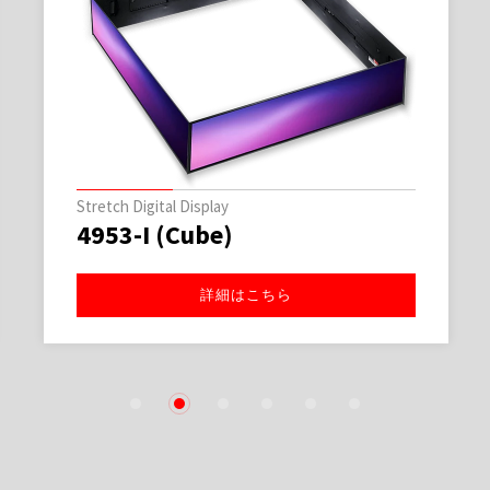
Stretch Digital Display
4953-I (Cube)
詳細はこちら
1
2
3
4
5
6