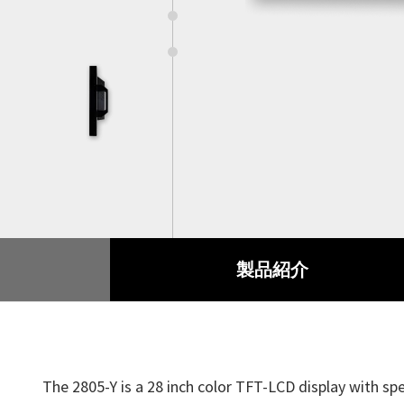
スマート交通
製品保証
4
付属品
産業オートメーション
品質保証
5
船舶
RMAサービス
デジタルサイネージ
アンケート
ゲーミング
製品紹介
重工業
POS/キオスク
ヘルスケア
The 2805-Y is a 28 inch color TFT-LCD display with spe