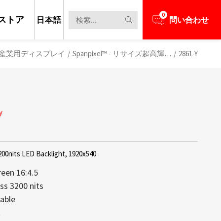
0
ストア
日本語
問い合わせ
産業用ディスプレイ
/
Spanpixel™ - リサイズ超高輝度液晶パネル
/
2861-Y
y
200nits LED Backlight, 1920x540
reen 16:4.5
ss 3200 nits
able
担当者とビジネスニーズについて話し合う
新のニュースと情報を見る
レイは、高い透明性、軽量構造、そして
max創立以来の中核技術であり続けてお
t
備え、コンテンツがまるで空中に浮か
するディスプレイの大部分が1,000 nit