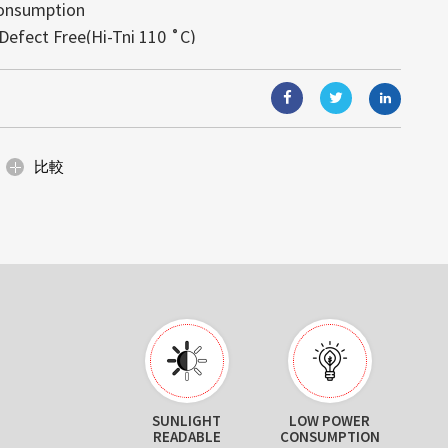
onsumption
視覚體験を実現します。モジュール式
す。高輝度により、あらゆる照明条件
と組込みコンピューティングソリュー
Defect Free(Hi-Tni 110 ˚C)
り、ガラス面と一體化し、光や視界を
可読性が得られます。
能（AIoT）技術と組み合わせること
: 4995)は日光下で可読な高輝度の産業ディ
が可能です。省エネルギー設計と簡単
,000 hours
合ソリューションは、顧客の様々なニ
イズの小売店のショーウィンドウ、展
固な名声を築いていますが、当社の提
、デジタルサイネージなど、美しさと
ます。
にわたります。サイズ調整、カスタム
空間に最適です。
ィングを通じて、当社は産業グレー...
比較
SUNLIGHT
LOW POWER
READABLE
CONSUMPTION