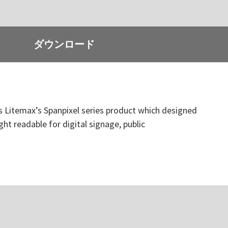
ダウンロード
 is Litemax’s Spanpixel series product which designed
ght readable for digital signage, public