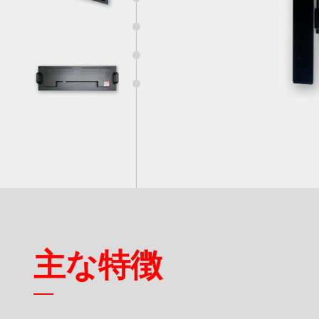
5
スマート交通
製品保証
付属品
6
産業オートメーション
品質保証
7
船舶
RMAサービス
8
デジタルサイネージ
アンケート
ゲーミング
重工業
主な特徴
POS/キオスク
ヘルスケア