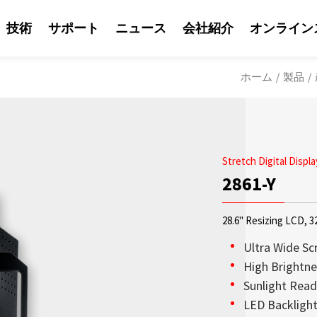
技術
サポート
ニュース
会社紹介
オンライン
ホーム
/
製品
/
Stretch Digital Displa
2861-Y
28.6" Resizing LCD, 3
Ultra Wide Sc
High Brightne
Sunlight Read
ソリューション
Litemaxの営業
Litemaxからの最
OLED透明ディスプ
日光可読性はLite
会社紹介
LED Backligh
鮮やかな輝度を兼ね
り、Litemaxが提供