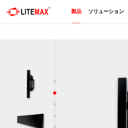
製品
ソリューション
製品
ソリューション
技術
サポート
ニュース
会社紹介
産業用ディスプレイ
ソリューション
日光可読性
リソース
プレスルーム
会社情報
組込みマザーボード
エッジAI
カッティングパネル
ダウンロードセンター
イベント
企業の沿革
産業用コンピューター
セルフサービスシステム
屋外
ODM/OEMサービス
ニュースレター
世界各地の拠点
1
2
産業用パネルコンピュー
EV充電器
画質
技術サポート
世界のパートナー
タ 、モニター
3
防衛・軍事
サポート技術情報
ビジネス戦略パートナー
4
AIoT