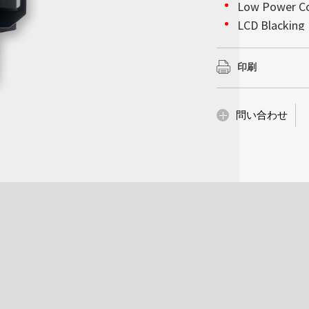
会社情報
Low Power C
んでいるかのような
以上を確保していま
詳細はこちら
詳細はこちら
高輝度ディスプレイ
LCD Blacking 
で超薄型の設計によ
の下で完璧な視覚的
ションをモノの人工知
Litemax (TWO
妨げることなく設置
BL MTBF: 100
で、当社の高性能統
な設置性を備え、サ
スプレイにおいて堅
示会、企業のロビー
ーズへ確実に対処し
印刷
供内容は他にも多岐
詳細はこちら
革新性が求められる
化、産業コンピューテ
詳細はこちら
詳細はこちら
問い合わせ
詳細はこちら