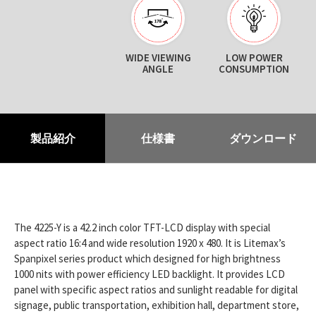
WIDE VIEWING
LOW POWER
ANGLE
CONSUMPTION
製品紹介
仕様書
ダウンロード
The 4225-Y is a 42.2 inch color TFT-LCD display with special
aspect ratio 16:4 and wide resolution 1920 x 480. It is Litemax’s
Spanpixel series product which designed for high brightness
1000 nits with power efficiency LED backlight. It provides LCD
panel with specific aspect ratios and sunlight readable for digital
signage, public transportation, exhibition hall, department store,