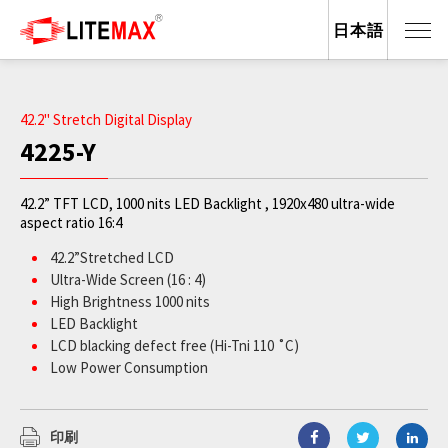
日本語
42.2" Stretch Digital Display
4225-Y
42.2” TFT LCD, 1000 nits LED Backlight , 1920x480 ultra-wide
aspect ratio 16:4
42.2”Stretched LCD
Ultra-Wide Screen (16 : 4)
High Brightness 1000 nits
LED Backlight
LCD blacking defect free (Hi-Tni 110 ˚C)
Low Power Consumption
BL MTBF: 50,000 hours
印刷