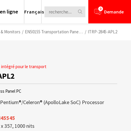
0
en ligne
Français
Demande
s & Monitors
/
EN50155 Transportation Panel PCs
/
ITRP-2845-APL2
n intégré pour le transport
APL2
ess Panel PC
/Pentium®/Celeron® (ApolloLake SoC) Processor
N45545
nformation for your business
arents offrent un parfait équilibre entre
lays is a core competence of Litemax
ews.
rough Challenge
x 357, 1000 nits
ructure légère et luminosité éclatante,
ception. Most displays offered from