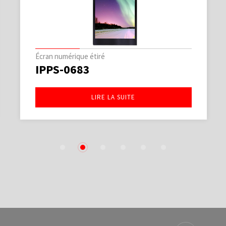
Écran numérique étiré
IPPS-0683
LIRE LA SUITE
1
2
3
4
5
6