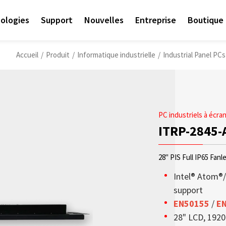
ologies
Support
Nouvelles
Entreprise
Boutique 
Accueil
/
Produit
/
Informatique industrielle
/
Industrial Panel PC
PC industriels à écra
ITRP-2845-
28" PIS Full IP65 Fanl
Intel® Atom®
support
EN50155
/
E
Access sales contact i
Les écrans OLED transp
Sunlight Readable disp
Check out the latest n
Empower AIoT Breakth
Corporate
28" LCD, 1920 
needs worldwide.
haute transparence, st
since the company’s in