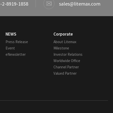
-2-8919-1858
sales@litemax.com
NEWS
Corporate
Press Release
About Litemax
Event
Milestone
eNewsletter
Investor Relations
Worldwide Office
Channel Partner
Valued Partner